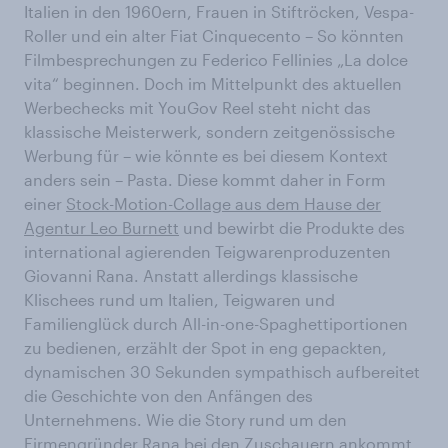
Italien in den 1960ern, Frauen in Stiftröcken, Vespa-
Roller und ein alter Fiat Cinquecento – So könnten
Filmbesprechungen zu Federico Fellinies „La dolce
vita“ beginnen. Doch im Mittelpunkt des aktuellen
Werbechecks mit YouGov Reel steht nicht das
klassische Meisterwerk, sondern zeitgenössische
Werbung für – wie könnte es bei diesem Kontext
anders sein – Pasta. Diese kommt daher in Form
einer
Stock-Motion-Collage aus dem Hause der
Agentur Leo Burnett
und bewirbt die Produkte des
international agierenden Teigwarenproduzenten
Giovanni Rana. Anstatt allerdings klassische
Klischees rund um Italien, Teigwaren und
Familienglück durch All-in-one-Spaghettiportionen
zu bedienen, erzählt der Spot in eng gepackten,
dynamischen 30 Sekunden sympathisch aufbereitet
die Geschichte von den Anfängen des
Unternehmens. Wie die Story rund um den
Firmengründer Rana bei den Zuschauern ankommt,