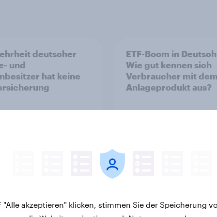
ehrheit deutscher
ETF-Boom in Deutsch
e- und
Wie gut kennen sich
nbesitzer hat keine
Verbraucher mit de
ersicherung
Anlageprodukt aus?
Artikel
 "Alle akzeptieren" klicken, stimmen Sie der Speicherung v