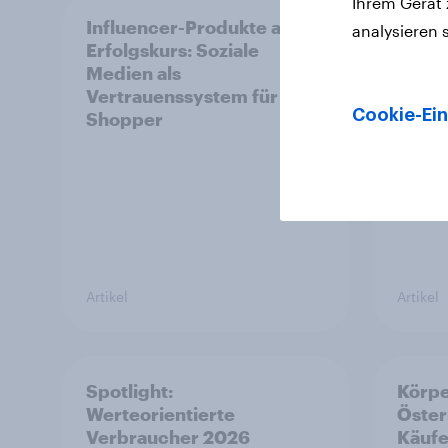
Ihrem Gerät
Influencer-Produkte auf
Neue
analysieren 
Erfolgskurs: Soziale
Bierk
Medien als
Deuts
Vertrauenssystem für
trink
Cookie-Ein
Shopper
alkoho
Alkoh
um üb
Artikel
Artikel
Spotlight:
Körpe
Werteorientierte
Öster
Verbraucher 2026
Käufe