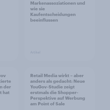
Markenassoziationen und
wie sie
Kaufentscheidungen
beeinflussen
Artikel
Gov
Retail Media wirkt – aber
ierte
anders als gedacht: Neue
n der
YouGov-Studie zeigt
t hat
erstmals die Shopper-
Perspektive auf Werbung
am Point of Sale