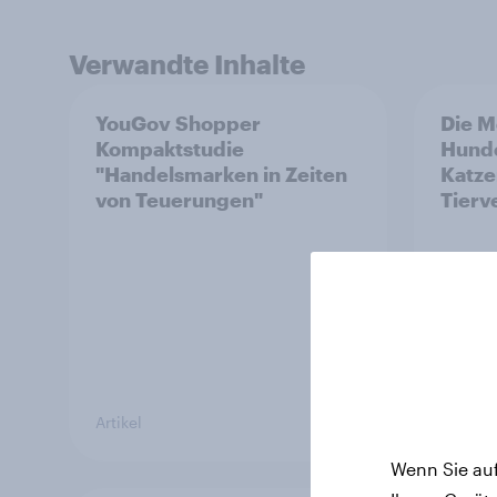
Verwandte Inhalte
YouGov Shopper
Die M
Kompaktstudie
Hund
"Handelsmarken in Zeiten
Katze
von Teuerungen"
Tierv
Artikel
Artikel
Wenn Sie auf