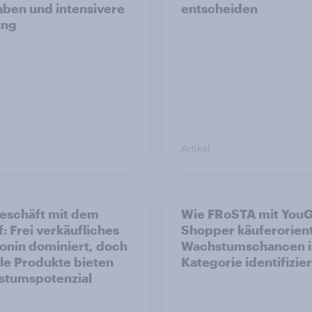
ben und intensivere
entscheiden
ung
Artikel
eschäft mit dem
Wie FRoSTA mit You
f: Frei verkäufliches
Shopper käuferorient
onin dominiert, doch
Wachstumschancen i
ale Produkte bieten
Kategorie identifizier
tumspotenzial