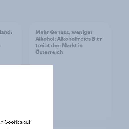
land:
Mehr Genuss, weniger
Alkohol: Alkoholfreies Bier
m
treibt den Markt in
Österreich
Artikel
on Cookies auf