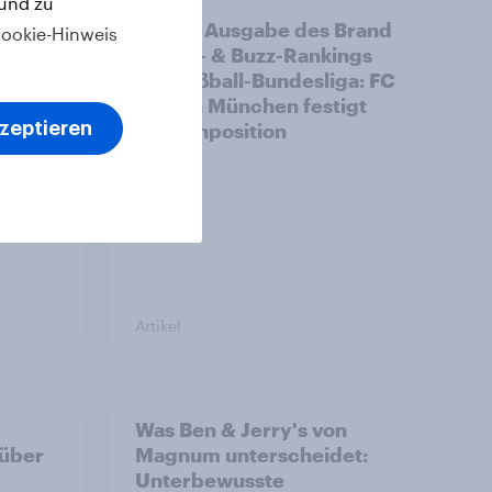
 und zu
rte
Zweite Ausgabe des Brand
ookie-Hinweis
n von
Health- & Buzz-Rankings
bolik
der Fußball-Bundesliga: FC
Bayern München festigt
kzeptieren
Spitzenposition
Artikel
Was Ben & Jerry's von
 über
Magnum unterscheidet:
Unterbewusste