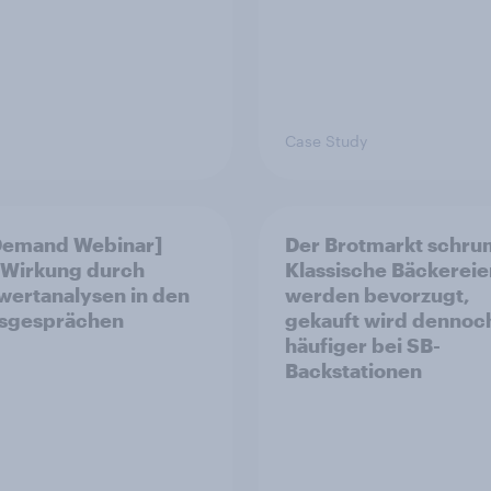
Case Study
Demand Webinar]
Der Brotmarkt schrum
Wirkung durch
Klassische Bäckereie
ertanalysen in den
werden bevorzugt,
esgesprächen
gekauft wird dennoc
häufiger bei SB-
Backstationen