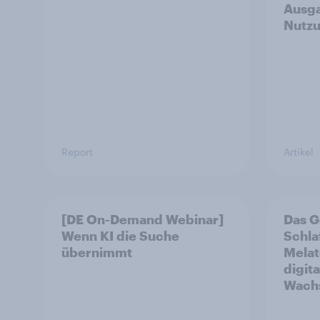
Ausga
Nutz
Report
Artikel
[DE On-Demand Webinar]
Das G
Wenn KI die Suche
Schla
übernimmt
Melat
digit
Wachs