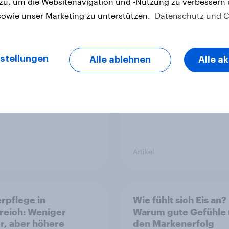
 zu, um die Websitenavigation und -Nutzung zu verbessern
 YouGov-Studie zum
Pride: Werteorientie
sowie unser Marketing zu unterstützen.
Datenschutz und C
onsum in
Verbraucher erwarte
chland – Jeder Vierte
Marken mehr als Sym
t wöchentlich
stellungen
Alle ablehnen
Alle a
lhaltiges Bier,
olfreies Bier wächst
er 23 Prozent
Artikel
rpflege in
Wie fühlt sich Eis an?
reich: Weniger
Warum gute Gefühle
r, aber höhere
den Markenerfolg