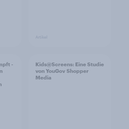
Artikel
pft -
Kids@Screens: Eine Studie
n
von YouGov Shopper
Media
h