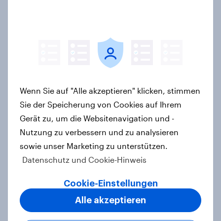
Wie FRoSTA mit YouGov Shopper
käuferorientierte
Wachstumschancen in der
Kategorie identifiziert hat
Case Study
Wenn Sie auf "Alle akzeptieren" klicken, stimmen
Sie der Speicherung von Cookies auf Ihrem
Retail Media wirkt – aber anders als
Gerät zu, um die Websitenavigation und -
gedacht: Neue YouGov-Studie zeigt
Nutzung zu verbessern und zu analysieren
erstmals die Shopper-Perspektive
auf Werbung am Point of Sale
sowie unser Marketing zu unterstützen.
Datenschutz und Cookie-Hinweis
Artikel
Cookie-Einstellungen
Alle akzeptieren
[On-Demand Webinar] Zwischen
Zielgruppe und Zeitgeist - Mit den