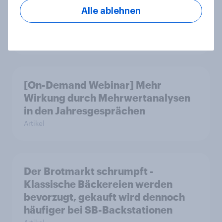
Sinus Milieus Zukunftspotenziale
Alle ablehnen
erkennen
Artikel
[On-Demand Webinar] Mehr
Wirkung durch Mehrwertanalysen
in den Jahresgesprächen
Artikel
Der Brotmarkt schrumpft -
Klassische Bäckereien werden
bevorzugt, gekauft wird dennoch
häufiger bei SB-Backstationen