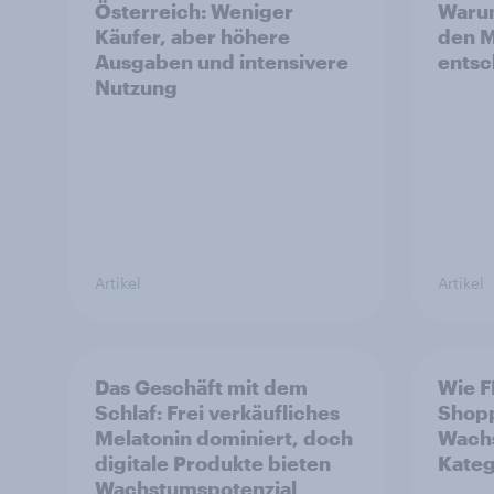
Österreich: Weniger
Warum
Käufer, aber höhere
den M
Ausgaben und intensivere
entsc
Nutzung
Artikel
Artikel
Das Geschäft mit dem
Wie F
Schlaf: Frei verkäufliches
Shopp
Melatonin dominiert, doch
Wachs
digitale Produkte bieten
Katego
Wachstumspotenzial