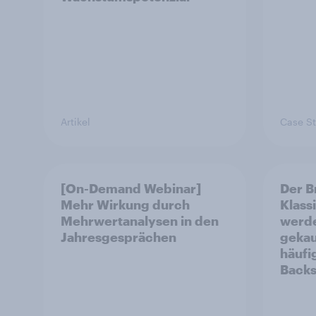
Artikel
Case S
[On-Demand Webinar]
Der B
Mehr Wirkung durch
Klass
Mehrwertanalysen in den
werde
Jahresgesprächen
gekau
häufi
Backs