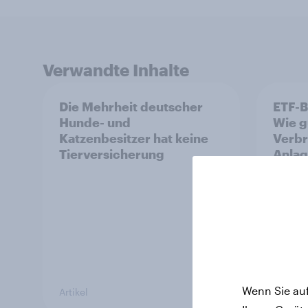
Verwandte Inhalte
Die Mehrheit deutscher
ETF-B
Hunde- und
Wie g
Katzenbesitzer hat keine
Verbr
Tierversicherung
Anlag
Wenn Sie auf
Artikel
Artikel