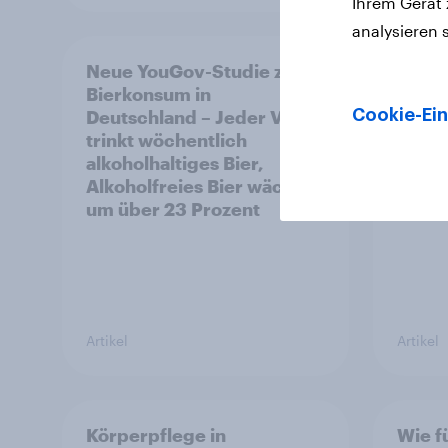
Ihrem Gerät
analysieren 
Neue YouGov-Studie zum
Pride
Bierkonsum in
Verbr
Cookie-Ein
Deutschland – Jeder Vierte
Marke
trinkt wöchentlich
alkoholhaltiges Bier,
Alkoholfreies Bier wächst
um über 23 Prozent
Artikel
Artikel
Körperpflege in
Wie fü