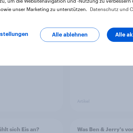
 zu, um die Websitenavigation und -Nutzung zu verbessern
sowie unser Marketing zu unterstützen.
Datenschutz und C
: Werteorientierte
Zweite Ausgabe des 
aucher erwarten von
Health- & Buzz-Ranki
stellungen
n mehr als Symbolik
der Fußball-Bundesli
Alle ablehnen
Alle a
Bayern München fest
Spitzenposition
Artikel
hlt sich Eis an?
Was Ben & Jerry's vo