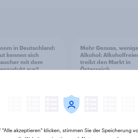
oom in Deutschland:
Mehr Genuss, wenig
ut kennen sich
Alkohol: Alkoholfreie
aucher mit dem
treibt den Markt in
eprodukt aus?
Österreich
 "Alle akzeptieren" klicken, stimmen Sie der Speicherung v
Artikel