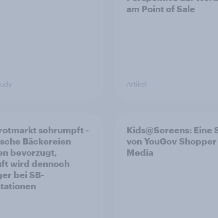
am Point of Sale
tudy
Artikel
rotmarkt schrumpft -
Kids@Screens: Eine 
ische Bäckereien
von YouGov Shopper
n bevorzugt,
Media
ft wird dennoch
ger bei SB-
tationen