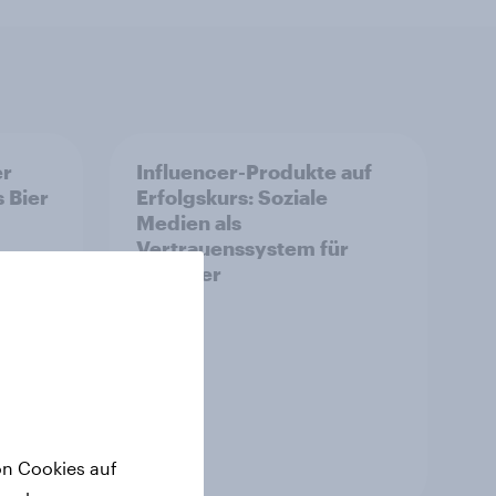
er
Influencer-Produkte auf
s Bier
Erfolgskurs: Soziale
Medien als
Vertrauenssystem für
Shopper
on Cookies auf
Artikel