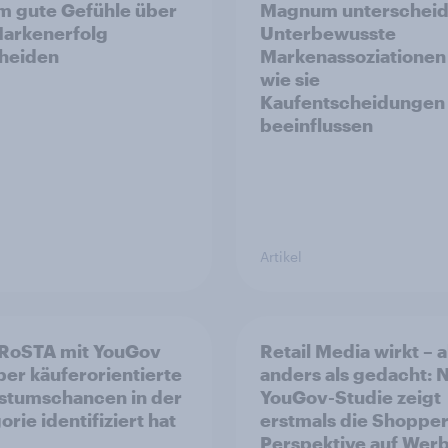
 gute Gefühle über
Magnum unterscheid
arkenerfolg
Unterbewusste
heiden
Markenassoziationen
wie sie
Kaufentscheidungen
beeinflussen
Artikel
RoSTA mit YouGov
Retail Media wirkt – 
er käuferorientierte
anders als gedacht: 
tumschancen in der
YouGov-Studie zeigt
rie identifiziert hat
erstmals die Shopper
Perspektive auf Wer