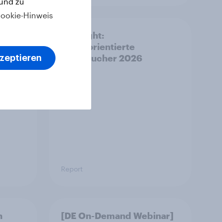
 und zu
ookie-Hinweis
Brand
Spotlight:
ngs
Werteorientierte
ga: FC
Verbraucher 2026
kzeptieren
igt
Report
n
[DE On-Demand Webinar]