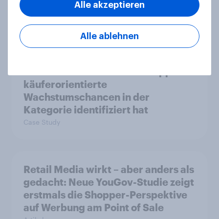
Alle akzeptieren
Wachstumspotenzial
Artikel
Alle ablehnen
Wie FRoSTA mit YouGov Shopper
käuferorientierte
Wachstumschancen in der
Kategorie identifiziert hat
Case Study
Retail Media wirkt – aber anders als
gedacht: Neue YouGov-Studie zeigt
erstmals die Shopper-Perspektive
auf Werbung am Point of Sale