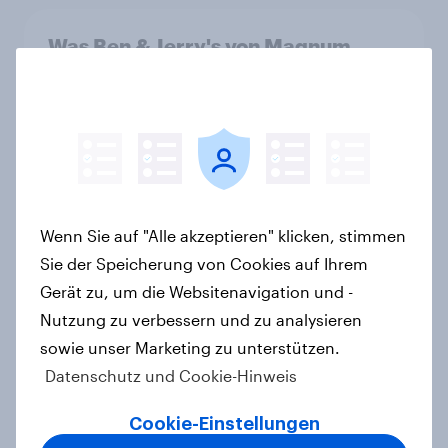
Was Ben & Jerry's von Magnum
unterscheidet: Unterbewusste
Markenassoziationen und wie sie
Kaufentscheidungen beeinflussen
Artikel
Wenn Sie auf "Alle akzeptieren" klicken, stimmen
[DE On-Demand Webinar] Wenn KI
Sie der Speicherung von Cookies auf Ihrem
die Suche übernimmt
Gerät zu, um die Websitenavigation und -
Artikel
Nutzung zu verbessern und zu analysieren
sowie unser Marketing zu unterstützen.
Datenschutz und Cookie-Hinweis
Das Geschäft mit dem Schlaf: Frei
verkäufliches Melatonin dominiert,
Cookie-Einstellungen
doch digitale Produkte bieten