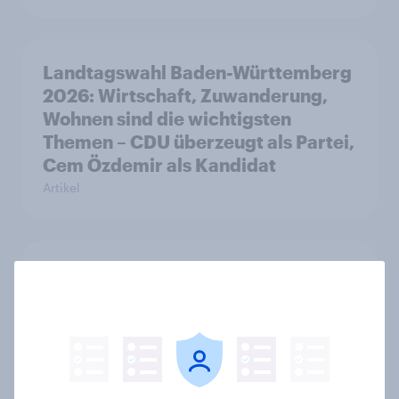
Landtagswahl Baden-Württemberg
2026: Wirtschaft, Zuwanderung,
Wohnen sind die wichtigsten
Themen – CDU überzeugt als Partei,
Cem Özdemir als Kandidat
Artikel
Der Sporttourismus boomt –
Deutsche Fans reisen für Fußball,
Atmosphäre und Großevents
Artikel