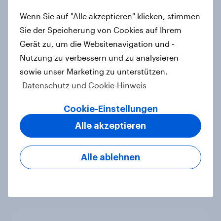
Zeitenwende 2.0 – Wie
Wenn Sie auf "Alle akzeptieren" klicken, stimmen
Europäerinnen und Europäer die
Sie der Speicherung von Cookies auf Ihrem
transatlantischen Beziehungen
Gerät zu, um die Websitenavigation und -
wahrnehmen
Nutzung zu verbessern und zu analysieren
Artikel
sowie unser Marketing zu unterstützen.
Datenschutz und Cookie-Hinweis
Cookie-Einstellungen
YouGov Sonntagsfrage Februar
Alle akzeptieren
2026: Zustimmung zur Union bleibt
unter Bundestagswahl-Ergebnis +++
Zufriedenheit mit Bundesregierung
Alle ablehnen
auf Tiefstand
Artikel