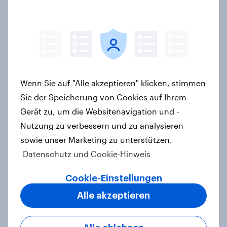
Artikel
[DE On-Demand Webinar] Wenn KI
die Suche übernimmt
Artikel
Wenn Sie auf "Alle akzeptieren" klicken, stimmen
Sie der Speicherung von Cookies auf Ihrem
Gerät zu, um die Websitenavigation und -
Nutzung zu verbessern und zu analysieren
Das Geschäft mit dem Schlaf: Frei
verkäufliches Melatonin dominiert,
sowie unser Marketing zu unterstützen.
doch digitale Produkte bieten
Datenschutz und Cookie-Hinweis
Wachstumspotenzial
Cookie-Einstellungen
Artikel
Alle akzeptieren