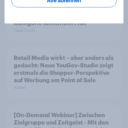
Wie FRoSTA mit YouGov Shopper
Alle ablehnen
käuferorientierte
Wachstumschancen in der
Kategorie identifiziert hat
Case Study
Retail Media wirkt – aber anders als
gedacht: Neue YouGov-Studie zeigt
erstmals die Shopper-Perspektive
auf Werbung am Point of Sale
Artikel
[On-Demand Webinar] Zwischen
Zielgruppe und Zeitgeist - Mit den