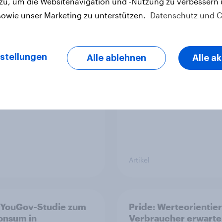
 zu, um die Websitenavigation und -Nutzung zu verbessern
sowie unser Marketing zu unterstützen.
Datenschutz und C
ehrheit deutscher
ETF-Boom in Deutsch
e- und
Wie gut kennen sich
nbesitzer hat keine
Verbraucher mit de
stellungen
Alle ablehnen
Alle a
ersicherung
Anlageprodukt aus?
Artikel
 YouGov-Studie zum
Pride: Werteorientie
onsum in
Verbraucher erwarte