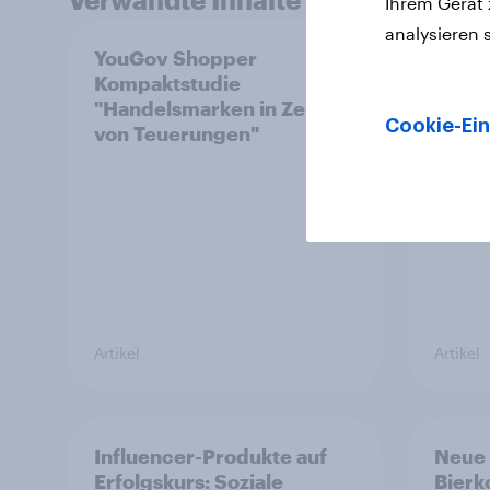
Ihrem Gerät
analysieren 
YouGov Shopper
Die M
Kompaktstudie
Hund
"Handelsmarken in Zeiten
Katze
Cookie-Ein
von Teuerungen"
Tierv
Artikel
Artikel
Influencer-Produkte auf
Neue
Erfolgskurs: Soziale
Bierk