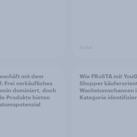
Artikel
eschäft mit dem
Wie FRoSTA mit You
f: Frei verkäufliches
Shopper käuferorient
onin dominiert, doch
Wachstumschancen i
ale Produkte bieten
Kategorie identifizier
tumspotenzial