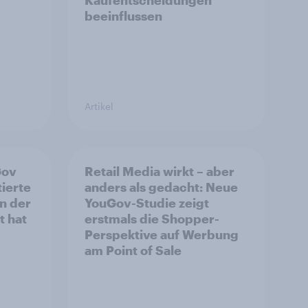
Kaufentscheidungen
beeinflussen
Artikel
Gov
Retail Media wirkt – aber
ierte
anders als gedacht: Neue
n der
YouGov-Studie zeigt
t hat
erstmals die Shopper-
Perspektive auf Werbung
am Point of Sale