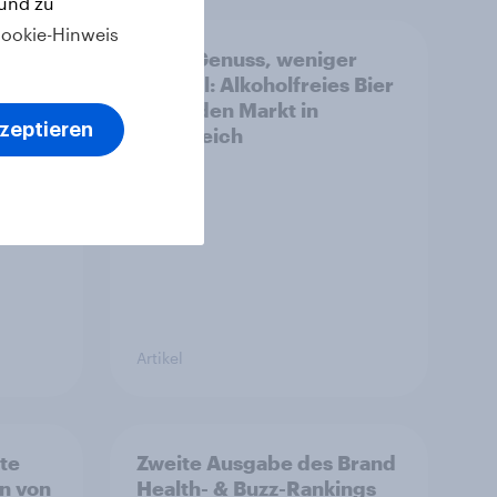
 und zu
ookie-Hinweis
land:
Mehr Genuss, weniger
Alkohol: Alkoholfreies Bier
m
treibt den Markt in
kzeptieren
Österreich
Artikel
rte
Zweite Ausgabe des Brand
n von
Health- & Buzz-Rankings