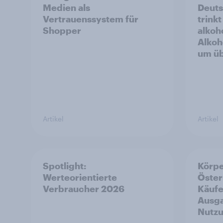
Medien als
Deuts
Vertrauenssystem für
trink
Shopper
alkoho
Alkoh
um üb
Artikel
Artikel
Spotlight:
Körpe
Werteorientierte
Öster
Verbraucher 2026
Käufe
Ausga
Nutz