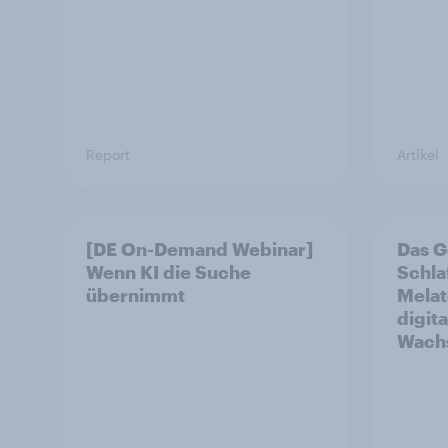
Report
Artikel
[DE On-Demand Webinar]
Das G
Wenn KI die Suche
Schla
übernimmt
Melat
digit
Wachs