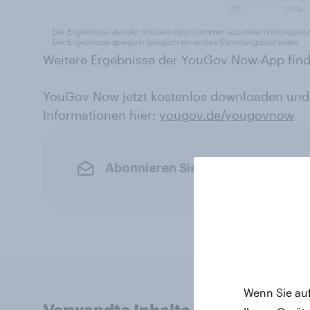
Weitere Ergebnisse der YouGov Now-App find
YouGov Now jetzt kostenlos downloaden und
Informationen hier:
yougov.de/yougovnow
Abonnieren Sie den YouGov-News
Wenn Sie auf
Verwandte Inhalte