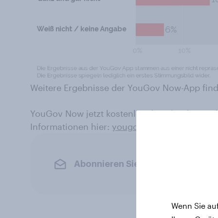
Weitere Ergebnisse der YouGov Now-App find
YouGov Now jetzt kostenlos downloaden und
Informationen hier:
yougov.de/yougovnow
Abonnieren Sie den YouGov-News
Wenn Sie auf