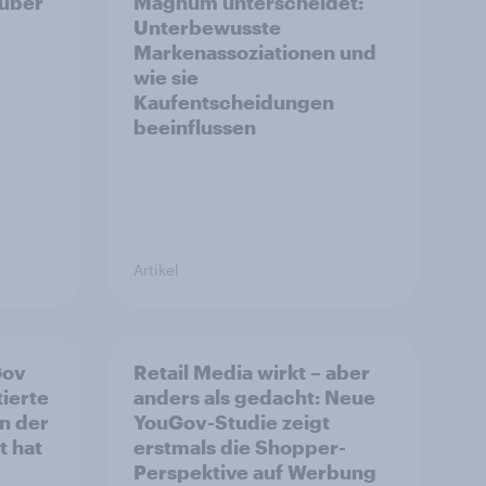
 über
Magnum unterscheidet:
Unterbewusste
Markenassoziationen und
wie sie
Kaufentscheidungen
beeinflussen
Artikel
Gov
Retail Media wirkt – aber
ierte
anders als gedacht: Neue
n der
YouGov-Studie zeigt
t hat
erstmals die Shopper-
Perspektive auf Werbung