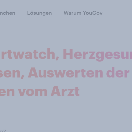
anchen
Lösungen
Warum YouGov
artwatch, Herzgesu
sen, Auswerten der
en vom Arzt