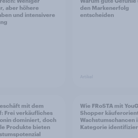
reich: Weniger
Warum gute Gefühle
r, aber höhere
den Markenerfolg
ben und intensivere
entscheiden
ung
Artikel
eschäft mit dem
Wie FRoSTA mit You
f: Frei verkäufliches
Shopper käuferorient
onin dominiert, doch
Wachstumschancen i
ale Produkte bieten
Kategorie identifizier
tumspotenzial