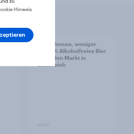
 und zu
ookie-Hinweis
kzeptieren
land:
Mehr Genuss, weniger
Alkohol: Alkoholfreies Bier
m
treibt den Markt in
Österreich
Artikel