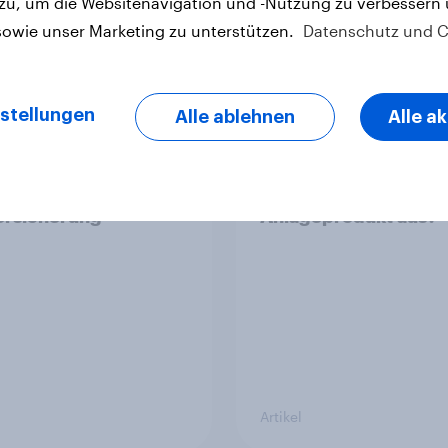
 zu, um die Websitenavigation und -Nutzung zu verbessern
sowie unser Marketing zu unterstützen.
Datenschutz und C
stellungen
Alle ablehnen
Alle a
ehrheit deutscher
ETF-Boom in Deutsch
e- und
Wie gut kennen sich
nbesitzer hat keine
Verbraucher mit de
ersicherung
Anlageprodukt aus?
Artikel