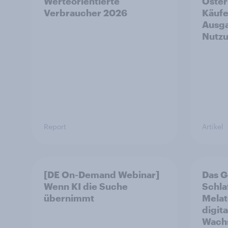
Werteorientierte
Öster
Verbraucher 2026
Käufe
Ausga
Nutz
Report
Artikel
[DE On-Demand Webinar]
Das G
Wenn KI die Suche
Schla
übernimmt
Melat
digit
Wachs