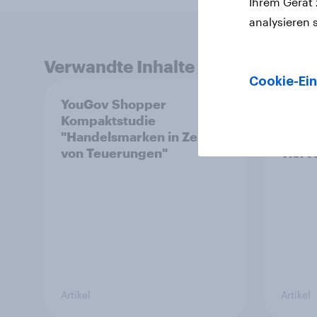
Ihrem Gerät
analysieren 
Verwandte Inhalte
Cookie-Ein
YouGov Shopper
Die M
Kompaktstudie
Hund
"Handelsmarken in Zeiten
Katze
von Teuerungen"
Tierv
Artikel
Artikel