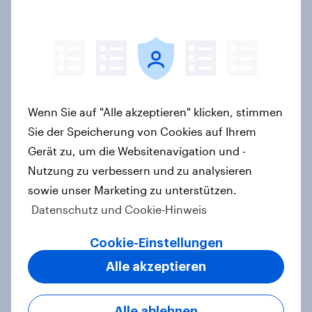
[DE On-Demand Webinar] Wenn KI
die Suche übernimmt
Artikel
Wenn Sie auf "Alle akzeptieren" klicken, stimmen
Sie der Speicherung von Cookies auf Ihrem
Gerät zu, um die Websitenavigation und -
Das Geschäft mit dem Schlaf: Frei
Nutzung zu verbessern und zu analysieren
verkäufliches Melatonin dominiert,
sowie unser Marketing zu unterstützen.
doch digitale Produkte bieten
Datenschutz und Cookie-Hinweis
Wachstumspotenzial
Artikel
Cookie-Einstellungen
Alle akzeptieren
Wie FRoSTA mit YouGov Shopper
Alle ablehnen