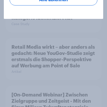
käuferorientierte
Wachstumschancen in der
Kategorie identifiziert hat
Case Study
Retail Media wirkt – aber anders als
gedacht: Neue YouGov-Studie zeigt
erstmals die Shopper-Perspektive
auf Werbung am Point of Sale
Artikel
[On-Demand Webinar] Zwischen
Zielgruppe und Zeitgeist - Mit den
Sinus Milieus Zukunftspotenziale