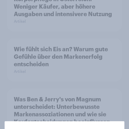
Weniger Käufer, aber höhere
Ausgaben und intensivere Nutzung
Artikel
Wie fühlt sich Eis an? Warum gute
Gefühle über den Markenerfolg
entscheiden
Artikel
Was Ben & Jerry's von Magnum
unterscheidet: Unterbewusste
Markenassoziationen und wie sie
Kaufentscheidungen beeinflussen
Artikel