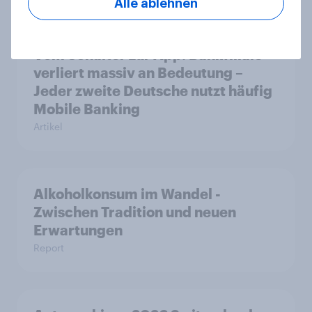
Alle ablehnen
Vom Schalter zur App: Bankfiliale
verliert massiv an Bedeutung –
Jeder zweite Deutsche nutzt häufig
Mobile Banking
Artikel
Alkoholkonsum im Wandel​ -
Zwischen Tradition und neuen
Erwartungen
Report