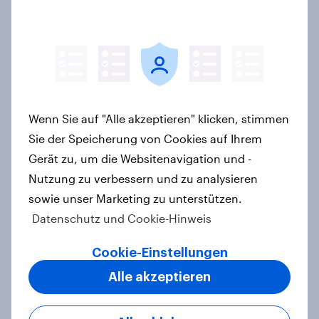
Natururlaub mit Anspruch: So viel
Komfort erwarten deutsche
Campingurlauber
Artikel
Wenn Sie auf "Alle akzeptieren" klicken, stimmen
Sie der Speicherung von Cookies auf Ihrem
Zu gute Werbung? Wie Deutsche im
Gerät zu, um die Websitenavigation und -
Jahr 2026 personalisierte Werbung
Nutzung zu verbessern und zu analysieren
wahrnehmen
sowie unser Marketing zu unterstützen.
Report
Datenschutz und Cookie-Hinweis
Cookie-Einstellungen
Debt, Savings & Investment Report
Alle akzeptieren
2026 – Deutschland
Report