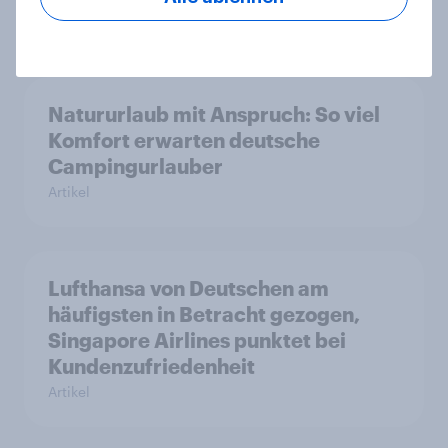
Artikel
Natururlaub mit Anspruch: So viel
Komfort erwarten deutsche
Campingurlauber
Artikel
Lufthansa von Deutschen am
häufigsten in Betracht gezogen,
Singapore Airlines punktet bei
Kundenzufriedenheit
Artikel