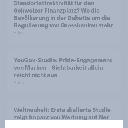
Standortattraktivität für den
Schweizer Finanzplatz? Wo die
Bevölkerung in der Debatte um die
Regulierung von Grossbanken steht
Artikel
YouGov-Studie: Pride-Engagement
von Marken – Sichtbarkeit allein
reicht nicht aus
Artikel
Weltneuheit: Erste skalierte Studie
zeigt Impact von Werbung auf Net
Promoter Score – Apple, Amazon