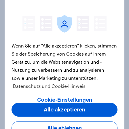
und Nivea führen NPS-Ranking an
Artikel
Maßgeschneiderte Reisen per
Wenn Sie auf "Alle akzeptieren" klicken, stimmen
Prompt: Was Urlauber von
personalisierter KI erwarten, und
Sie der Speicherung von Cookies auf Ihrem
welche KI-Tools bei der
Gerät zu, um die Websitenavigation und -
Reiseplanung bereits genutzt
Nutzung zu verbessern und zu analysieren
werden
sowie unser Marketing zu unterstützen.
Artikel
Datenschutz und Cookie-Hinweis
Cookie-Einstellungen
Alle akzeptieren
Urlaubsplanung mit KI: Mehr
virtueller Reiseführer, weniger
Buchungsagent
Alle ablehnen