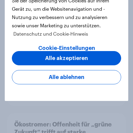
Sie der Speicherung von Cookies auf Ihrem
Gerät zu, um die Websitenavigation und -
Nutzung zu verbessern und zu analysieren
sowie unser Marketing zu unterstützen.
Zu gute Werbung? Wie Deutsche im
Datenschutz und Cookie-Hinweis
Jahr 2026 personalisierte Werbung
wahrnehmen
Cookie-Einstellungen
Report
Alle akzeptieren
Alle ablehnen
Debt, Savings & Investment Report
2026 – Deutschland
Report
Ökostromer: Offenheit für „grüne
Zukunft“ trifft auf starke