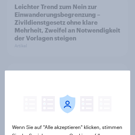
Leichter Trend zum Nein zur
Einwanderungsbegrenzung –
Zivildienstgesetz ohne klare
Mehrheit, Zweifel an Notwendigkeit
der Vorlagen steigen
Artikel
Kick-Off 2026: Deutschland im
WM-Fieber?
Report
Flying high: Germany airline
rankings 2026
Wenn Sie auf "Alle akzeptieren" klicken, stimmen
Report