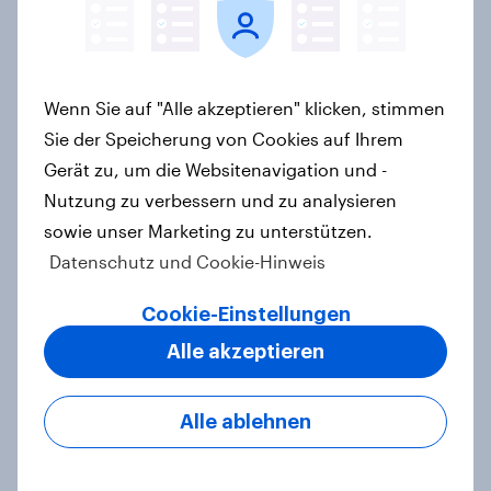
Maßgeschneiderte Reisen per
Prompt: Was Urlauber von
personalisierter KI erwarten, und
welche KI-Tools bei der
Wenn Sie auf "Alle akzeptieren" klicken, stimmen
Reiseplanung bereits genutzt
Sie der Speicherung von Cookies auf Ihrem
werden
Gerät zu, um die Websitenavigation und -
Artikel
Nutzung zu verbessern und zu analysieren
sowie unser Marketing zu unterstützen.
Datenschutz und Cookie-Hinweis
Urlaubsplanung mit KI: Mehr
Cookie-Einstellungen
virtueller Reiseführer, weniger
Buchungsagent
Alle akzeptieren
Artikel
Alle ablehnen
Natururlaub mit Anspruch: So viel