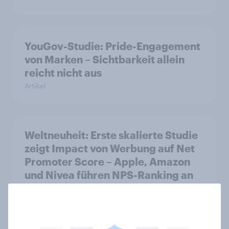
YouGov-Studie: Pride-Engagement
von Marken – Sichtbarkeit allein
reicht nicht aus
Artikel
Weltneuheit: Erste skalierte Studie
zeigt Impact von Werbung auf Net
Promoter Score – Apple, Amazon
und Nivea führen NPS-Ranking an
Artikel