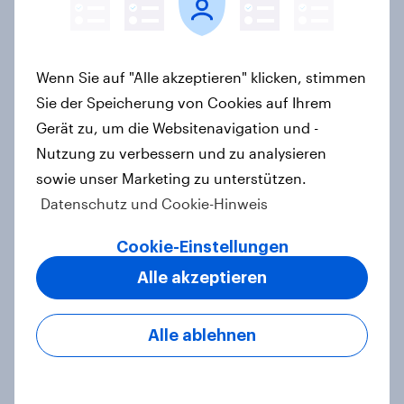
Auto rankings 2026 Germany:
Driving brand preference
Report
Wenn Sie auf "Alle akzeptieren" klicken, stimmen
Sie der Speicherung von Cookies auf Ihrem
Gerät zu, um die Websitenavigation und -
Mehr als Fußball: Warum die WM
Nutzung zu verbessern und zu analysieren
2026 für Marken jetzt schon
sowie unser Marketing zu unterstützen.
entscheidend ist
Datenschutz und Cookie-Hinweis
Artikel
Cookie-Einstellungen
Alle akzeptieren
Mobilfunk-Anbieter fraenk
überzeugt erstmalig mit höchster
Alle ablehnen
Kundenzufriedenheit
Artikel