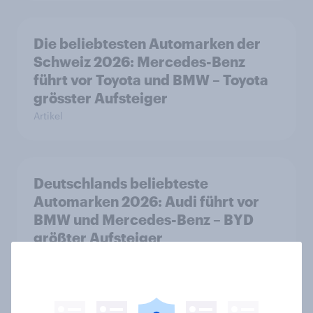
Die beliebtesten Automarken der
Schweiz 2026: Mercedes-Benz
führt vor Toyota und BMW – Toyota
grösster Aufsteiger
Artikel
Deutschlands beliebteste
Automarken 2026: Audi führt vor
BMW und Mercedes-Benz – BYD
größter Aufsteiger
Artikel