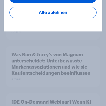
Wie fühlt sich Eis an? Warum gute
Alle ablehnen
Gefühle über den Markenerfolg
entscheiden
Artikel
Was Ben & Jerry's von Magnum
unterscheidet: Unterbewusste
Markenassoziationen und wie sie
Kaufentscheidungen beeinflussen
Artikel
[DE On-Demand Webinar] Wenn KI