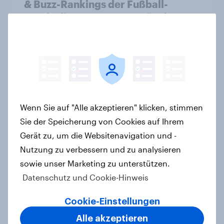
& Buzz-Rankings der Fußball-
Bundesliga: FC Bayern München
festigt Spitzenposition
Artikel
Spotlight: Werteorientierte
Verbraucher 2026
Wenn Sie auf "Alle akzeptieren" klicken, stimmen
Report
Sie der Speicherung von Cookies auf Ihrem
Gerät zu, um die Websitenavigation und -
Nutzung zu verbessern und zu analysieren
sowie unser Marketing zu unterstützen.
Körperpflege in Österreich:
Weniger Käufer, aber höhere
Datenschutz und Cookie-Hinweis
Ausgaben und intensivere Nutzung
Cookie-Einstellungen
Artikel
Alle akzeptieren