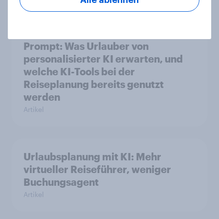
Alle ablehnen
Maßgeschneiderte Reisen per
Prompt: Was Urlauber von
personalisierter KI erwarten, und
welche KI-Tools bei der
Reiseplanung bereits genutzt
werden
Artikel
Urlaubsplanung mit KI: Mehr
virtueller Reiseführer, weniger
Buchungsagent
Artikel