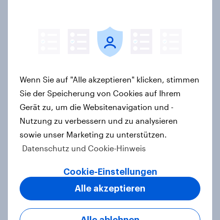
Konsumenten wirkt.
Artikel
YouGov-Studie: Pride-Engagement
Wenn Sie auf "Alle akzeptieren" klicken, stimmen
von Marken – Sichtbarkeit allein
Sie der Speicherung von Cookies auf Ihrem
reicht nicht aus
Gerät zu, um die Websitenavigation und -
Artikel
Nutzung zu verbessern und zu analysieren
sowie unser Marketing zu unterstützen.
Datenschutz und Cookie-Hinweis
Weltneuheit: Erste skalierte Studie
zeigt Impact von Werbung auf Net
Cookie-Einstellungen
Promoter Score – Apple, Amazon
Alle akzeptieren
und Nivea führen NPS-Ranking an
Artikel