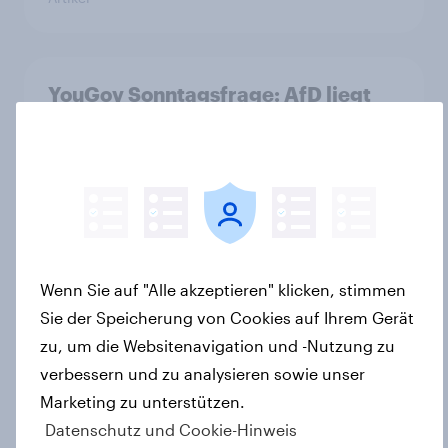
YouGov Sonntagsfrage: AfD liegt
vorn +++ Schwarz-Rot unter Druck:
Union und SPD so niedrig wie seit
Jahren nicht mehr
Artikel
Wenn Sie auf "Alle akzeptieren" klicken, stimmen
YouGov Sonntagsfrage: Union und
Sie der Speicherung von Cookies auf Ihrem Gerät
AfD gleichauf, Grüne so stark wie
zuletzt vor einem Jahr+++Mehrheit
zu, um die Websitenavigation und -Nutzung zu
glaubt nicht an ein schnelles Ende
verbessern und zu analysieren sowie unser
des Iran-Kriegs
Marketing zu unterstützen.
Artikel
Datenschutz und Cookie-Hinweis