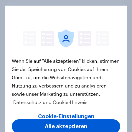
Weltneuheit: Erste skalierte Studie
zeigt Impact von Werbung auf Net
Promoter Score – Apple, Amazon
und Nivea führen NPS-Ranking an
Artikel
Wenn Sie auf "Alle akzeptieren" klicken, stimmen
Maßgeschneiderte Reisen per
Sie der Speicherung von Cookies auf Ihrem
Prompt: Was Urlauber von
Gerät zu, um die Websitenavigation und -
personalisierter KI erwarten, und
Nutzung zu verbessern und zu analysieren
welche KI-Tools bei der
sowie unser Marketing zu unterstützen.
Reiseplanung bereits genutzt
Datenschutz und Cookie-Hinweis
werden
Artikel
Cookie-Einstellungen
Alle akzeptieren