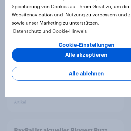
Mover von YouGov
Speicherung von Cookies auf Ihrem Gerät zu, um die
Artikel
Websitenavigation und -Nutzung zu verbessern und z
sowie unser Marketing zu unterstützen.
Datenschutz und Cookie-Hinweis
Rising Brands 2025: Le Meridien
führt neues YouGov-Ranking an
Cookie-Einstellungen
Artikel
Alle akzeptieren
Alle ablehnen
BYD und Polestar führen
Bekanntheit aufstrebender
Automarken in Deutschland an
Artikel
PayPal ist aktueller Biggest Buzz