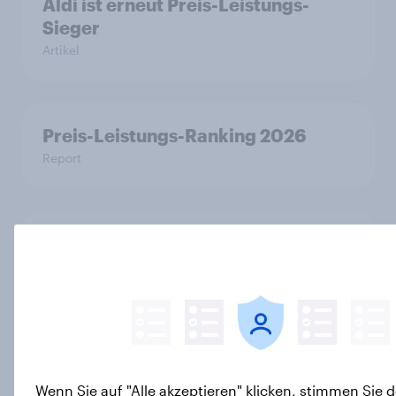
Aldi ist erneut Preis-Leistungs-
Sieger
Artikel
Preis-Leistungs-Ranking 2026
Report
DHL ist aktueller Biggest Buzz
Mover von YouGov
Artikel
Nivea ist aktueller Biggest Buzz
Wenn Sie auf "Alle akzeptieren" klicken, stimmen Sie d