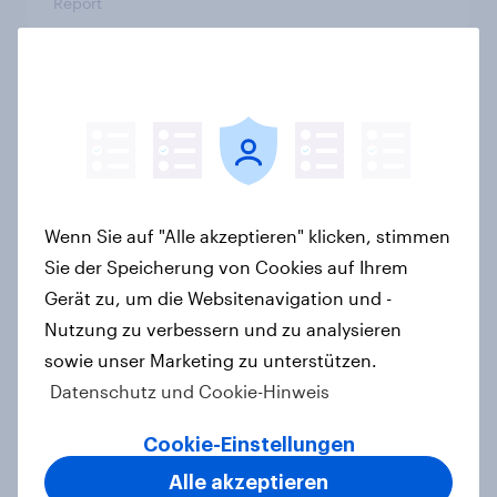
Report
Von Versorgung zu Inspiration: Wie
sich die Rolle der Frischetheke im
Lebensmitteleinzelhandel wandelt
Artikel
Wenn Sie auf "Alle akzeptieren" klicken, stimmen
Sie der Speicherung von Cookies auf Ihrem
Gerät zu, um die Websitenavigation und -
Marken im Pride-Check 2026:
Nutzung zu verbessern und zu analysieren
Zwischen Haltung und Wirkung
sowie unser Marketing zu unterstützen.
Report
Datenschutz und Cookie-Hinweis
Cookie-Einstellungen
"High Protein" ist vom Fitness- zum
Alle akzeptieren
Massenmarkt geworden