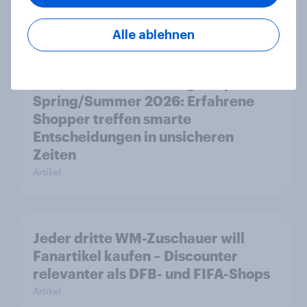
Artikel
Alle ablehnen
YouGov Behavior Change Report
Spring/Summer 2026: Erfahrene
Shopper treffen smarte
Entscheidungen in unsicheren
Zeiten
Artikel
Jeder dritte WM-Zuschauer will
Fanartikel kaufen – Discounter
relevanter als DFB- und FIFA-Shops
Artikel