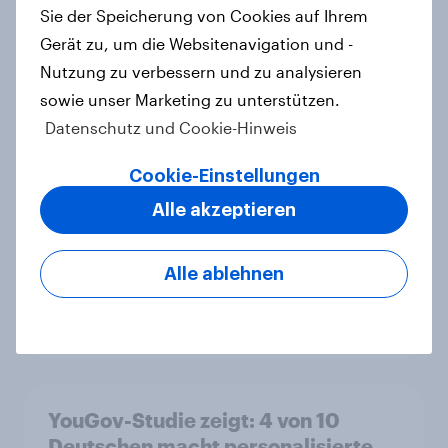
weniger störend
Sie der Speicherung von Cookies auf Ihrem
Artikel
Gerät zu, um die Websitenavigation und -
Nutzung zu verbessern und zu analysieren
sowie unser Marketing zu unterstützen.
More than meets the ear: Podcast
Datenschutz und Cookie-Hinweis
ads report 2026 Germany
Cookie-Einstellungen
Report
Alle akzeptieren
Flying high: Germany airline
Alle ablehnen
rankings 2026
Report
YouGov-Studie zeigt: 4 von 10
Deutschen macht personalisierte