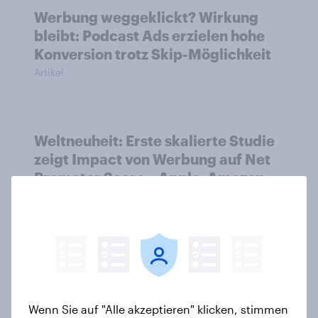
Werbung weggeklickt? Wirkung
bleibt: Podcast Ads erzielen hohe
Konversion trotz Skip-Möglichkeit
Artikel
Weltneuheit: Erste skalierte Studie
zeigt Impact von Werbung auf Net
Promoter Score – Apple, Amazon
und Nivea führen NPS-Ranking an
Artikel
Podcast-Werbung in Deutschland:
Leicht zu überspringen, aber
Wenn Sie auf "Alle akzeptieren" klicken, stimmen