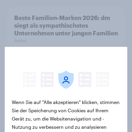
Beste Familien-Marken 2026: dm
siegt als sympathischstes
Unternehmen unter jungen Familien
Artikel
GLP-1 und Abnehm-Medikamente:
Wie schnelle Gesundheitslösungen
den FMCG-Sektor umgestalten
Artikel
Wenn Sie auf "Alle akzeptieren" klicken, stimmen
Sie der Speicherung von Cookies auf Ihrem
Gerät zu, um die Websitenavigation und -
Mobiles Internet im Ausland: Für
Nutzung zu verbessern und zu analysieren
viele Schweizer unverzichtbar,