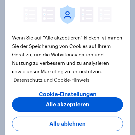
Mehr als Fußball: Warum die WM
2026 für Marken jetzt schon
entscheidend ist
Artikel
Wenn Sie auf "Alle akzeptieren" klicken, stimmen
Sie der Speicherung von Cookies auf Ihrem
Gerät zu, um die Websitenavigation und -
Jeder zweite Deutsche ist Mitglied
Nutzung zu verbessern und zu analysieren
bei PAYBACK
sowie unser Marketing zu unterstützen.
Artikel
Datenschutz und Cookie-Hinweis
Cookie-Einstellungen
Alle akzeptieren
Mobilfunk-Anbieter fraenk
überzeugt erstmalig mit höchster
Kundenzufriedenheit
Alle ablehnen
Artikel