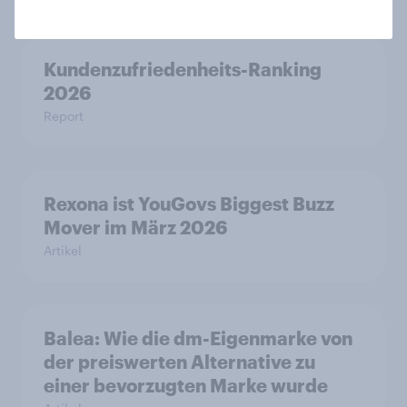
Kundenzufriedenheits-Ranking
2026
Report
Rexona ist YouGovs Biggest Buzz
Mover im März 2026
Artikel
Balea: Wie die dm-Eigenmarke von
der preiswerten Alternative zu
einer bevorzugten Marke wurde