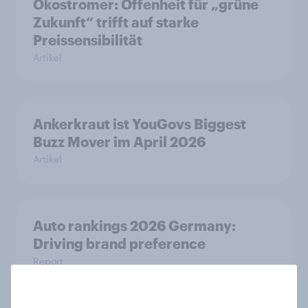
Ökostromer: Offenheit für „grüne
Zukunft“ trifft auf starke
Preissensibilität
Artikel
Ankerkraut ist YouGovs Biggest
Buzz Mover im April 2026
Artikel
Auto rankings 2026 Germany:
Driving brand preference
Report