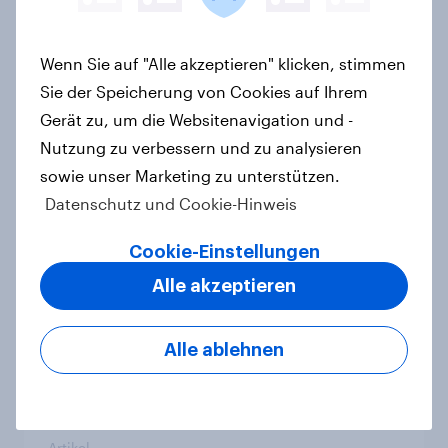
Artikel
Wenn Sie auf "Alle akzeptieren" klicken, stimmen
Sie der Speicherung von Cookies auf Ihrem
Landtagswahl Baden-Württemberg
Gerät zu, um die Websitenavigation und -
2026: Wirtschaft, Zuwanderung,
Nutzung zu verbessern und zu analysieren
Wohnen sind die wichtigsten
sowie unser Marketing zu unterstützen.
Themen – CDU überzeugt als Partei,
Datenschutz und Cookie-Hinweis
Cem Özdemir als Kandidat
Artikel
Cookie-Einstellungen
Alle akzeptieren
Zeitenwende 2.0 – Wie
Alle ablehnen
Europäerinnen und Europäer die
transatlantischen Beziehungen
wahrnehmen
Artikel