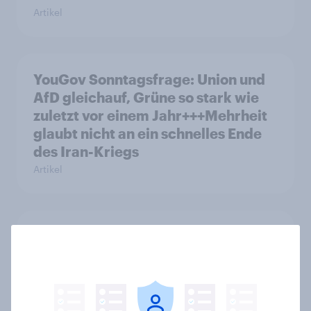
Artikel
YouGov Sonntagsfrage: Union und
AfD gleichauf, Grüne so stark wie
zuletzt vor einem Jahr+++Mehrheit
glaubt nicht an ein schnelles Ende
des Iran-Kriegs
Artikel
Frauen und Männer sind sich einig,
dass die Geschlechter
gleichgestellt sein sollten, aber
nicht, ob sie schon gleichgestellt
sind