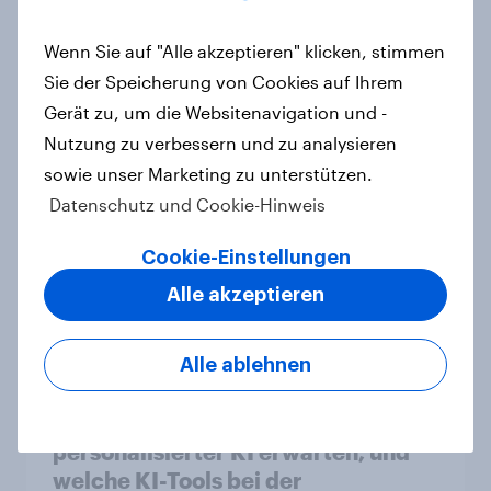
von Marken – Sichtbarkeit allein
reicht nicht aus
Wenn Sie auf "Alle akzeptieren" klicken, stimmen
Artikel
Sie der Speicherung von Cookies auf Ihrem
Gerät zu, um die Websitenavigation und -
Nutzung zu verbessern und zu analysieren
Weltneuheit: Erste skalierte Studie
sowie unser Marketing zu unterstützen.
zeigt Impact von Werbung auf Net
Datenschutz und Cookie-Hinweis
Promoter Score – Apple, Amazon
und Nivea führen NPS-Ranking an
Cookie-Einstellungen
Artikel
Alle akzeptieren
Alle ablehnen
Maßgeschneiderte Reisen per
Prompt: Was Urlauber von
personalisierter KI erwarten, und
welche KI-Tools bei der