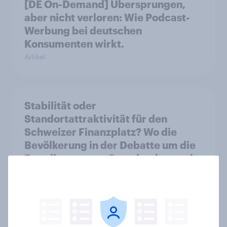
[DE On-Demand] Übersprungen,
aber nicht verloren: Wie Podcast-
Werbung bei deutschen
Konsumenten wirkt.
Artikel
Stabilität oder
Standortattraktivität für den
Schweizer Finanzplatz? Wo die
Bevölkerung in der Debatte um die
Regulierung von Grossbanken steht
Artikel
YouGov-Studie: Pride-Engagement