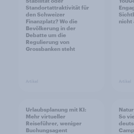
Stabilität oder
YouGo
Standortattraktivität für
Engag
den Schweizer
Sichtb
Finanzplatz? Wo die
nicht
Bevölkerung in der
Debatte um die
Regulierung von
Grossbanken steht
Artikel
Artikel
Urlaubsplanung mit KI:
Natur
Mehr virtueller
So vi
Reiseführer, weniger
deut
Buchungsagent
Camp