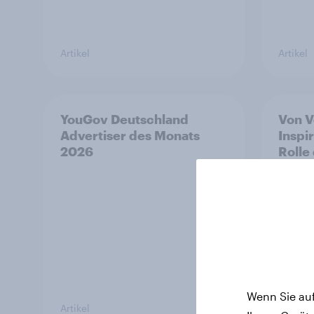
Artikel
Artikel
YouGov Deutschland
Von V
Advertiser des Monats
Inspir
2026
Rolle
Leben
wande
Wenn Sie auf
Artikel
Artikel