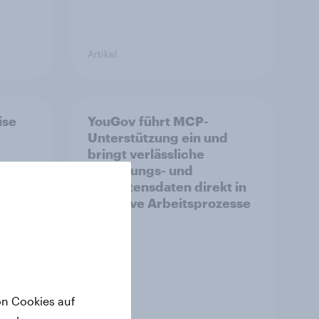
Artikel
ise
YouGov führt MCP-
Unterstützung ein und
bringt verlässliche
Befragungs- und
om
Verhaltensdaten direkt in
KI-native Arbeitsprozesse
on Cookies auf
Artikel