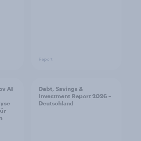
Report
ov AI
Debt, Savings &
Investment Report 2026 –
lyse
Deutschland
für
n