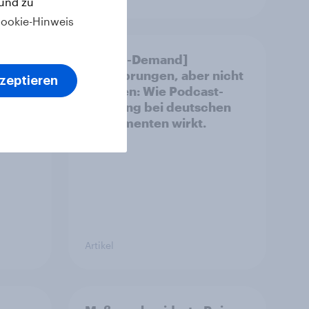
 und zu
ookie-Hinweis
[DE On-Demand]
Übersprungen, aber nicht
kzeptieren
tbar,
verloren: Wie Podcast-
or
Werbung bei deutschen
en
Konsumenten wirkt.
Artikel