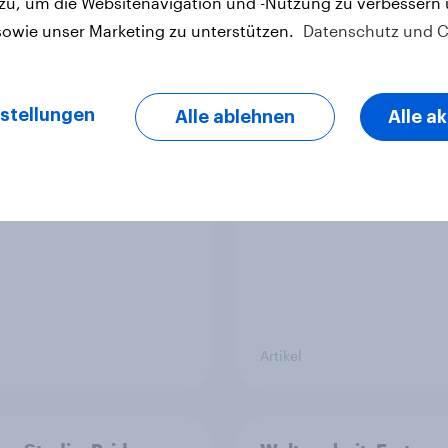
 zu, um die Websitenavigation und -Nutzung zu verbessern
sowie unser Marketing zu unterstützen.
Datenschutz und C
1 und Abnehm-
Mobiles Internet im
kamente: Wie
Ausland: Für viele
stellungen
Alle ablehnen
Alle a
lle
Schweizer unverzich
dheitslösungen den
jedoch sind Sorgen v
-Sektor umgestalten
hohen Roaming-Kost
verbreitet
Artikel