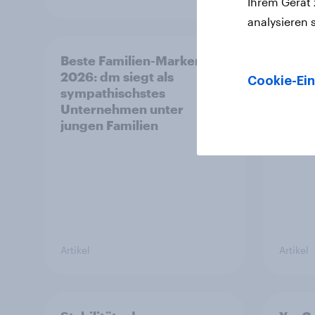
Ihrem Gerät
analysieren 
Beste Familien-Marken
GLP-
2026: dm siegt als
Medi
Cookie-Ein
sympathischstes
schne
Unternehmen unter
Gesun
jungen Familien
FMCG
Artikel
Artikel