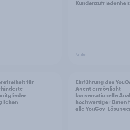
Kundenzufriedenheit
Artikel
refreiheit für
Einführung des YouG
hinderte
Agent ermöglicht
mitglieder
konversationelle Ana
glichen
hochwertiger Daten 
alle YouGov-Lösunge