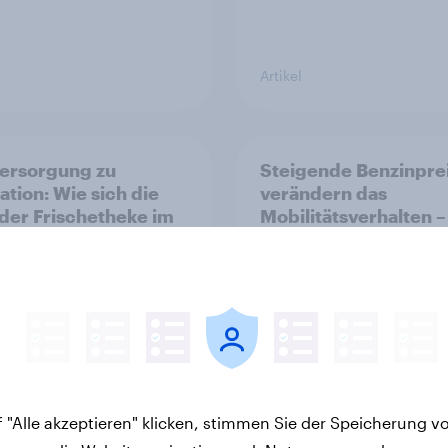
Artikel
ersorgung zu
Steigende Benzinpre
ation: Wie sich die
verändern das
 der Frischetheke im
Mobilitätsverhalten –
smitteleinzelhandel
Deutsche steigen bei
lt
längeren Strecken v
Auto auf öffentliche
Verkehrsmittel um
 "Alle akzeptieren" klicken, stimmen Sie der Speicherung v
Artikel