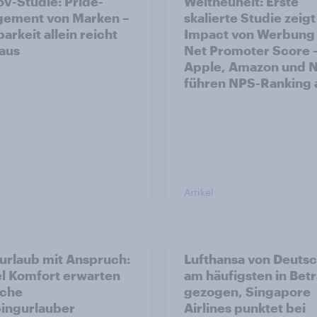
v-Studie: Pride-
Weltneuheit: Erste
ement von Marken –
skalierte Studie zeigt
arkeit allein reicht
Impact von Werbung 
 aus
Net Promoter Score 
Apple, Amazon und N
führen NPS-Ranking 
Artikel
urlaub mit Anspruch:
Lufthansa von Deuts
el Komfort erwarten
am häufigsten in Bet
sche
gezogen, Singapore
ingurlauber
Airlines punktet bei