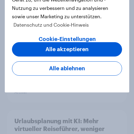
Promoter Score – Apple, Amazon
Nutzung zu verbessern und zu analysieren
und Nivea führen NPS-Ranking an
sowie unser Marketing zu unterstützen.
Artikel
Datenschutz und Cookie-Hinweis
Cookie-Einstellungen
Maßgeschneiderte Reisen per
Alle akzeptieren
Prompt: Was Urlauber von
personalisierter KI erwarten, und
welche KI-Tools bei der
Alle ablehnen
Reiseplanung bereits genutzt
werden
Artikel
Urlaubsplanung mit KI: Mehr
virtueller Reiseführer, weniger