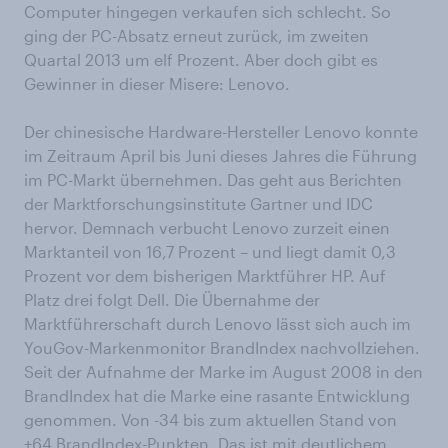
Computer hingegen verkaufen sich schlecht. So
ging der PC-Absatz erneut zurück, im zweiten
Quartal 2013 um elf Prozent. Aber doch gibt es
Gewinner in dieser Misere: Lenovo.
Der chinesische Hardware-Hersteller Lenovo konnte
im Zeitraum April bis Juni dieses Jahres die Führung
im PC-Markt übernehmen. Das geht aus Berichten
der Marktforschungsinstitute Gartner und IDC
hervor. Demnach verbucht Lenovo zurzeit einen
Marktanteil von 16,7 Prozent – und liegt damit 0,3
Prozent vor dem bisherigen Marktführer HP. Auf
Platz drei folgt Dell. Die Übernahme der
Marktführerschaft durch Lenovo lässt sich auch im
YouGov-Markenmonitor BrandIndex nachvollziehen.
Seit der Aufnahme der Marke im August 2008 in den
BrandIndex hat die Marke eine rasante Entwicklung
genommen. Von -34 bis zum aktuellen Stand von
+64 BrandIndex-Punkten. Das ist mit deutlichem