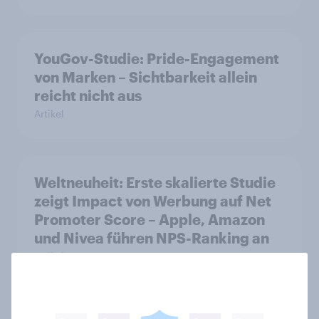
YouGov-Studie: Pride-Engagement
von Marken – Sichtbarkeit allein
reicht nicht aus
Artikel
Weltneuheit: Erste skalierte Studie
zeigt Impact von Werbung auf Net
Promoter Score – Apple, Amazon
und Nivea führen NPS-Ranking an
Artikel