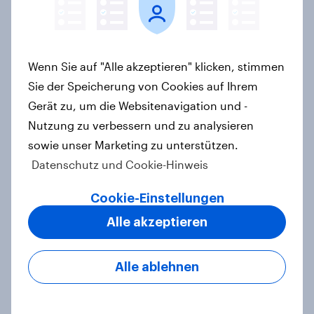
Maßgeschneiderte Reisen per
Prompt: Was Urlauber von
personalisierter KI erwarten, und
welche KI-Tools bei der
Wenn Sie auf "Alle akzeptieren" klicken, stimmen
Reiseplanung bereits genutzt
Sie der Speicherung von Cookies auf Ihrem
werden
Gerät zu, um die Websitenavigation und -
Artikel
Nutzung zu verbessern und zu analysieren
sowie unser Marketing zu unterstützen.
Datenschutz und Cookie-Hinweis
Urlaubsplanung mit KI: Mehr
virtueller Reiseführer, weniger
Cookie-Einstellungen
Buchungsagent
Alle akzeptieren
Artikel
Alle ablehnen
Natururlaub mit Anspruch: So viel