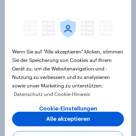
Zu gute Werbung? Wie Deutsche im
Jahr 2026 personalisierte Werbung
wahrnehmen
Report
Wenn Sie auf "Alle akzeptieren" klicken, stimmen
Sie der Speicherung von Cookies auf Ihrem
Debt, Savings & Investment Report
Gerät zu, um die Websitenavigation und -
2026 – Deutschland
Nutzung zu verbessern und zu analysieren
Report
sowie unser Marketing zu unterstützen.
Datenschutz und Cookie-Hinweis
Cookie-Einstellungen
Ökostromer: Offenheit für „grüne
Zukunft“ trifft auf starke
Alle akzeptieren
Preissensibilität
Artikel