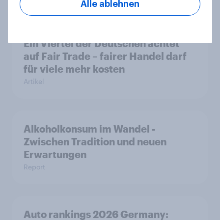
Alle ablehnen
Ein Viertel der Deutschen achtet
auf Fair Trade – fairer Handel darf
für viele mehr kosten
Artikel
Alkoholkonsum im Wandel​ -
Zwischen Tradition und neuen
Erwartungen
Report
Auto rankings 2026 Germany: