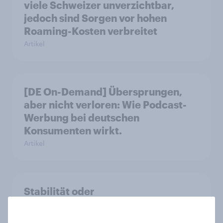
viele Schweizer unverzichtbar,
jedoch sind Sorgen vor hohen
Roaming-Kosten verbreitet
Artikel
[DE On-Demand] Übersprungen,
aber nicht verloren: Wie Podcast-
Werbung bei deutschen
Konsumenten wirkt.
Artikel
Stabilität oder
Standortattraktivität für den
Schweizer Finanzplatz? Wo die