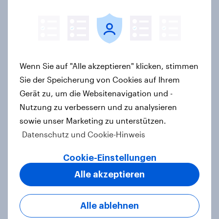
Bevölkerung in der Debatte um die
Regulierung von Grossbanken steht
Artikel
Wenn Sie auf "Alle akzeptieren" klicken, stimmen
YouGov-Studie: Pride-Engagement
Sie der Speicherung von Cookies auf Ihrem
von Marken – Sichtbarkeit allein
Gerät zu, um die Websitenavigation und -
reicht nicht aus
Nutzung zu verbessern und zu analysieren
Artikel
sowie unser Marketing zu unterstützen.
Datenschutz und Cookie-Hinweis
Cookie-Einstellungen
Weltneuheit: Erste skalierte Studie
Alle akzeptieren
zeigt Impact von Werbung auf Net
Promoter Score – Apple, Amazon
und Nivea führen NPS-Ranking an
Alle ablehnen
Artikel