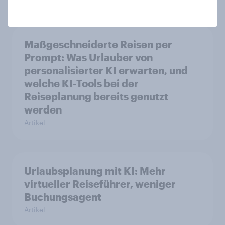
Maßgeschneiderte Reisen per
Prompt: Was Urlauber von
personalisierter KI erwarten, und
welche KI-Tools bei der
Reiseplanung bereits genutzt
werden
Artikel
Urlaubsplanung mit KI: Mehr
virtueller Reiseführer, weniger
Buchungsagent
Artikel