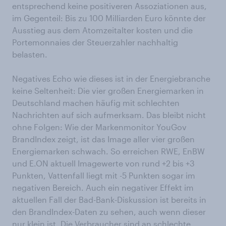
entsprechend keine positiveren Assoziationen aus,
im Gegenteil: Bis zu 100 Milliarden Euro könnte der
Ausstieg aus dem Atomzeitalter kosten und die
Portemonnaies der Steuerzahler nachhaltig
belasten.
Negatives Echo wie dieses ist in der Energiebranche
keine Seltenheit: Die vier großen Energiemarken in
Deutschland machen häufig mit schlechten
Nachrichten auf sich aufmerksam. Das bleibt nicht
ohne Folgen: Wie der Markenmonitor YouGov
BrandIndex zeigt, ist das Image aller vier großen
Energiemarken schwach. So erreichen RWE, EnBW
und E.ON aktuell Imagewerte von rund +2 bis +3
Punkten, Vattenfall liegt mit -5 Punkten sogar im
negativen Bereich. Auch ein negativer Effekt im
aktuellen Fall der Bad-Bank-Diskussion ist bereits in
den BrandIndex-Daten zu sehen, auch wenn dieser
nur klein ist. Die Verbraucher sind an schlechte