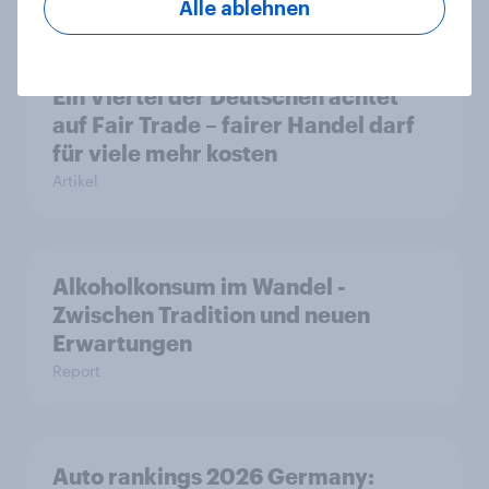
Alle ablehnen
Ein Viertel der Deutschen achtet
auf Fair Trade – fairer Handel darf
für viele mehr kosten
Artikel
Alkoholkonsum im Wandel​ -
Zwischen Tradition und neuen
Erwartungen
Report
Auto rankings 2026 Germany: