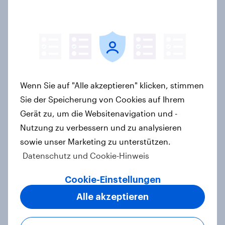
Zu gute Werbung? Wie Deutsche im
Jahr 2026 personalisierte Werbung
wahrnehmen
Report
Wenn Sie auf "Alle akzeptieren" klicken, stimmen
Sie der Speicherung von Cookies auf Ihrem
Debt, Savings & Investment Report
Gerät zu, um die Websitenavigation und -
2026 – Deutschland
Nutzung zu verbessern und zu analysieren
Report
sowie unser Marketing zu unterstützen.
Datenschutz und Cookie-Hinweis
Cookie-Einstellungen
Ökostromer: Offenheit für „grüne
Zukunft“ trifft auf starke
Alle akzeptieren
Preissensibilität
Artikel