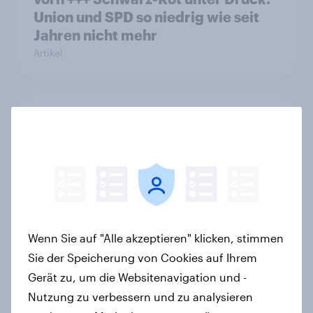
Union und SPD so niedrig wie seit
Jahren nicht mehr
Artikel
YouGov Sonntagsfrage: Union und
AfD gleichauf, Grüne so stark wie
zuletzt vor einem Jahr+++Mehrheit
glaubt nicht an ein schnelles Ende
des Iran-Kriegs
Artikel
Wenn Sie auf "Alle akzeptieren" klicken, stimmen
Sie der Speicherung von Cookies auf Ihrem
Frauen und Männer sind sich einig,
Gerät zu, um die Websitenavigation und -
dass die Geschlechter
Nutzung zu verbessern und zu analysieren