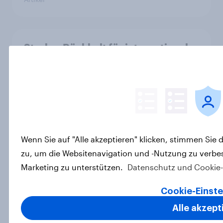
Starker Rückhalt für internationales
Genf in der Schweizer Bevölkerung,
mehr Zurückhaltung bei
Unterstützung durch Bundesmittel
Artikel
Wenn Sie auf "Alle akzeptieren" klicken, stimmen Sie
Große Mehrheit der Deutschen
zu, um die Websitenavigation und -Nutzung zu verbes
erwartet hierzulande
Marketing zu unterstützen.
Datenschutz und Cookie
Preissteigerungen aufgrund der
US-Zölle
Cookie-Einste
Artikel
Alle akzept