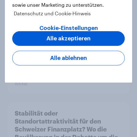
sowie unser Marketing zu unterstützen.
jedoch sind Sorgen vor hohen
Datenschutz und Cookie-Hinweis
Roaming-Kosten verbreitet
Artikel
Cookie-Einstellungen
Alle akzeptieren
[DE On-Demand] Übersprungen,
Alle ablehnen
aber nicht verloren: Wie Podcast-
Werbung bei deutschen
Konsumenten wirkt.
Artikel
Stabilität oder
Standortattraktivität für den
Schweizer Finanzplatz? Wo die