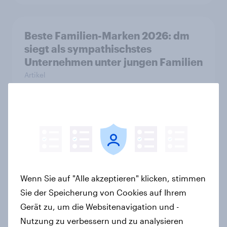
Beste Familien-Marken 2026: dm
siegt als sympathischstes
Unternehmen unter jungen Familien
Artikel
GLP-1 und Abnehm-Medikamente:
Wie schnelle Gesundheitslösungen
den FMCG-Sektor umgestalten
Artikel
Wenn Sie auf "Alle akzeptieren" klicken, stimmen
Sie der Speicherung von Cookies auf Ihrem
Gerät zu, um die Websitenavigation und -
Mobiles Internet im Ausland: Für
Nutzung zu verbessern und zu analysieren
viele Schweizer unverzichtbar,