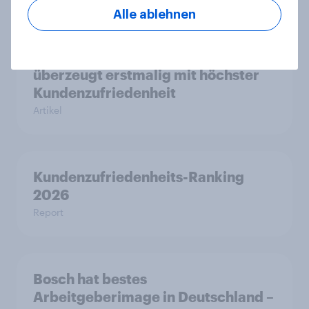
Alle ablehnen
Mobilfunk-Anbieter fraenk
überzeugt erstmalig mit höchster
Kundenzufriedenheit
Artikel
Kundenzufriedenheits-Ranking
2026
Report
Bosch hat bestes
Arbeitgeberimage in Deutschland –