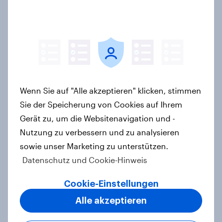
Deutschlands beliebteste
Automarken 2026: Audi führt vor
BMW und Mercedes-Benz – BYD
größter Aufsteiger
Artikel
Wenn Sie auf "Alle akzeptieren" klicken, stimmen
Auto rankings 2026 Germany:
Sie der Speicherung von Cookies auf Ihrem
Driving brand preference
Gerät zu, um die Websitenavigation und -
Report
Nutzung zu verbessern und zu analysieren
sowie unser Marketing zu unterstützen.
Datenschutz und Cookie-Hinweis
Mehr als Fußball: Warum die WM
Cookie-Einstellungen
2026 für Marken jetzt schon
entscheidend ist
Alle akzeptieren
Artikel