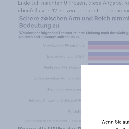
Ende Juli machten 9 Prozent diese Angabe. R
ebenfalls von 12 Prozent genannt, genauso vi
Wenn Sie auf