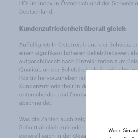
HDI im Index in Österreich und der Schweiz e
Deutschland.
Kundenzufriedenheit überall gleich
Auffällig ist: In Österreich und der Schweiz 
einen signifikant höheren Beliebtheitswert als
aufgeschlüsselt nach Einzelkriterien zum B
Qualität, an der Beliebtheit als Arbeitgeber 
Positiv hervorzuheben ist, dass sich die dre
Kundenzufriedenheit in der Versicherungsb
unterscheiden und Deutschland hier sogar et
abschneidet.
Was die Zahlen auch zeigen: Obwohl die Kun
Schnitt ähnlich zufrieden sind, genießen sie 
Wenn Sie auf
generell auch in der Gesamtbevölkerung eine