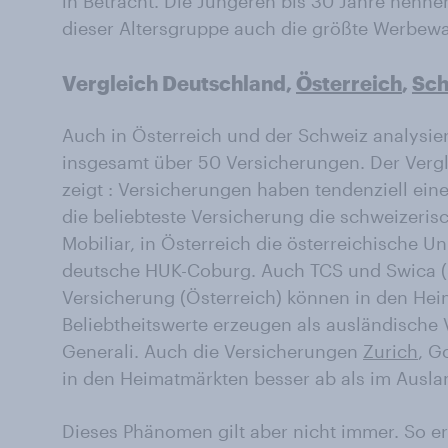
in Betracht. Die Jüngeren bis 30 Jahre nenne
dieser Altersgruppe auch die größte Werbe
Vergleich Deutschland,
Österreich
,
Sch
Auch in Österreich und der Schweiz analysie
insgesamt über 50 Versicherungen. Der Verg
zeigt : Versicherungen haben tendenziell eine
die beliebteste Versicherung die schweizeris
Mobiliar, in Österreich die österreichische U
deutsche HUK-Coburg. Auch TCS und Swica (S
Versicherung (Österreich) können in den He
Beliebtheitswerte erzeugen als ausländische
Generali. Auch die Versicherungen
Zurich
, G
in den Heimatmärkten besser ab als im Ausla
Dieses Phänomen gilt aber nicht immer. So er