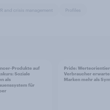
R and crisis management
Profiles
encer-Produkte auf
Pride: Werteorientie
gskurs: Soziale
Verbraucher erwarte
n als
Marken mehr als Sym
auenssystem für
per