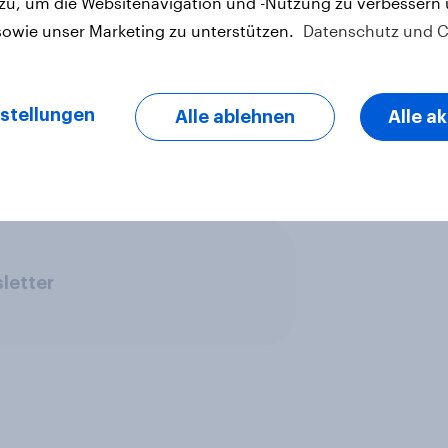
 zu, um die Websitenavigation und -Nutzung zu verbessern
sowie unser Marketing zu unterstützen.
Datenschutz und C
ich und der Schweiz etwas
dings, dass dieser Unterschied in
stellungen
Alle ablehnen
Alle a
n und Versicherungen begründet
letter