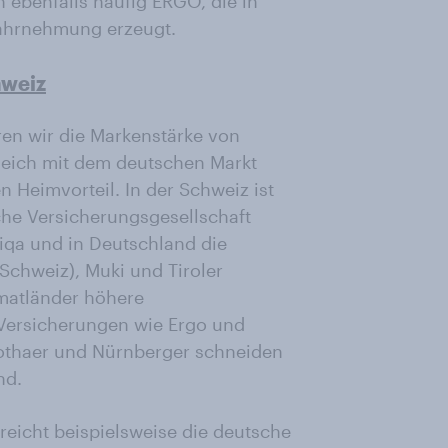
n ebenfalls häufig ERGO, die in
wahrnehmung erzeugt.
weiz
ren wir die Markenstärke von
leich mit dem deutschen Markt
n Heimvorteil. In der Schweiz ist
che Versicherungsgesellschaft
niqa und in Deutschland die
chweiz), Muki und Tiroler
imatländer höhere
 Versicherungen wie Ergo und
othaer und Nürnberger schneiden
nd.
reicht beispielsweise die deutsche