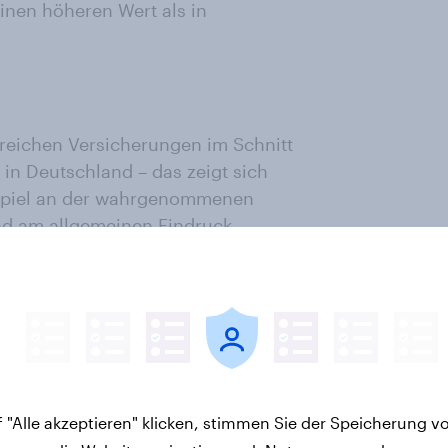
inen höheren Wert als in
erreichen Versicherungen im Schnitt
 in Deutschland – das zeigt sich
eispiel an der wahrgenommenen
und am allgemeinen Eindruck.
i Länder der DACH-Region in Sachen
ranche auf höherem Niveau kaum
was besser als Österreich
den mit den Versicherungen im
in der Schweiz und in Österreich
 "Alle akzeptieren" klicken, stimmen Sie der Speicherung v
n leicht besseren allgemeinen