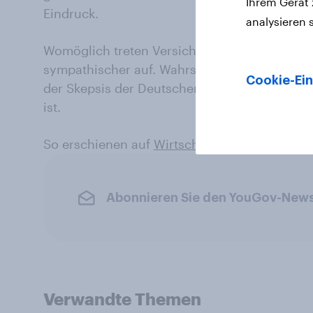
Ihrem Gerät
Eindruck.
analysieren 
Womöglich treten Versicherungen in Österre
sympathischer auf. Wahrscheinlicher ist aller
Cookie-Ein
der Skepsis der Deutschen gegenüber Banke
ist.
So erschienen auf
WirtschaftsWoche
Online.
Abonnieren Sie den YouGov-News
Verwandte Themen