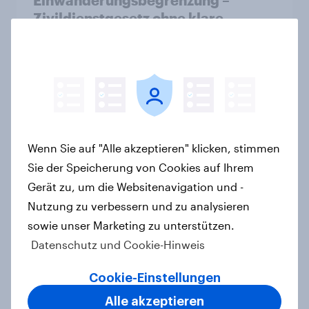
Zivildienstgesetz ohne klare
Mehrheit, Zweifel an Notwendigkeit
der Vorlagen steigen
Artikel
Kick-Off 2026: Deutschland im
Wenn Sie auf "Alle akzeptieren" klicken, stimmen
WM-Fieber?
Sie der Speicherung von Cookies auf Ihrem
Report
Gerät zu, um die Websitenavigation und -
Nutzung zu verbessern und zu analysieren
sowie unser Marketing zu unterstützen.
Zu gute Werbung? Wie Deutsche im
Datenschutz und Cookie-Hinweis
Jahr 2026 personalisierte Werbung
wahrnehmen
Cookie-Einstellungen
Report
Alle akzeptieren