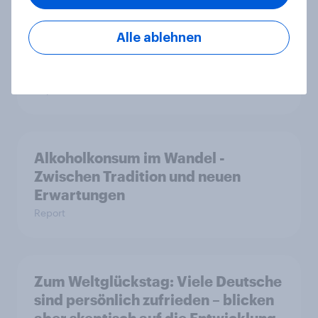
Alle ablehnen
Debt, Savings & Investment Report
2026 – Deutschland
Report
Alkoholkonsum im Wandel​ -
Zwischen Tradition und neuen
Erwartungen
Report
Zum Weltglückstag: Viele Deutsche
sind persönlich zufrieden – blicken
aber skeptisch auf die Entwicklung