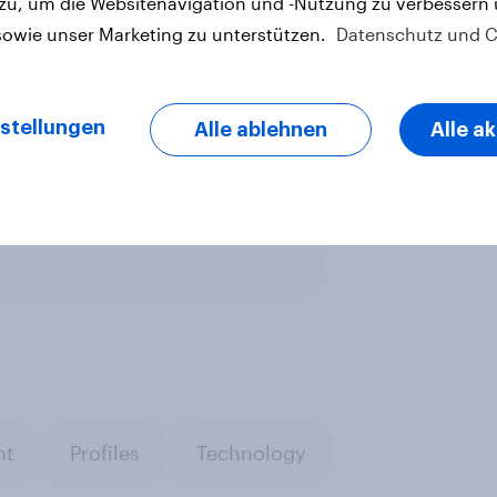
 zu, um die Websitenavigation und -Nutzung zu verbessern
n neues Smartphone, aber in der
sowie unser Marketing zu unterstützen.
Datenschutz und C
rsteller miteinander
stellungen
Alle ablehnen
Alle a
letter
nt
Profiles
Technology