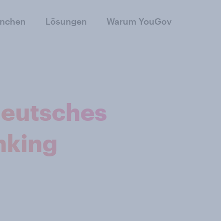
anchen
Lösungen
Warum YouGov
deutsches
nking