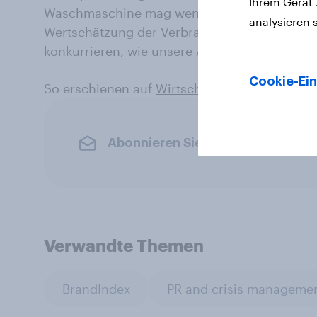
Ihrem Gerät
Waschmaschine mag weniger sexy sein als ei
analysieren 
Wertschätzung der Verbraucher können die He
konkurrieren, wie unsere Analyse zeigt.
Cookie-Ein
So erschienen auf
WirtschaftsWoche Online.
Abonnieren Sie den YouGov-News
Verwandte Themen
BrandIndex
PR and crisis manageme