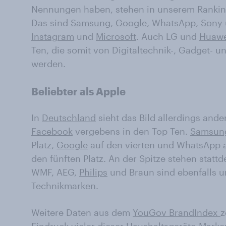
Nennungen haben, stehen in unserem Ranking
Das sind
Samsung
,
Google
, WhatsApp,
Sony
Instagram
und
Microsoft
. Auch LG und
Huawe
Ten, die somit von Digitaltechnik-, Gadget- u
werden.
Beliebter als Apple
In
Deutschland
sieht das Bild allerdings and
Facebook
vergebens in den Top Ten.
Samsun
Platz,
Google
auf den vierten und WhatsApp a
den fünften Platz. An der Spitze stehen statt
WMF, AEG,
Philips
und Braun sind ebenfalls u
Technikmarken.
Weitere Daten aus dem
YouGov BrandIndex
z