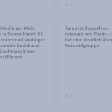
Artikel
Studie zur Web-
Temu ist doppelt so
 in Deutschland: KI-
relevant wie Shein –
tenten sind wichtiger
hat eine deutlich älte
zender Suchkanal,
Kernzielgruppe
 Suchmaschinen
en führend
Artikel