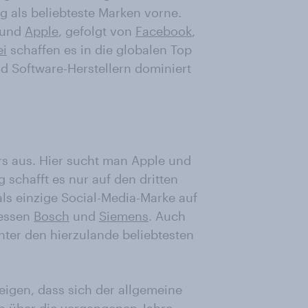
 als beliebteste Marken vorne.
und
Apple
, gefolgt von
Facebook
,
i
schaffen es in die globalen Top
nd Software-Herstellern dominiert
ers aus. Hier sucht man Apple und
g
schafft es nur auf den dritten
ls einzige Social-Media-Marke auf
dessen
Bosch
und
Siemens
. Auch
nter den hierzulande beliebtesten
eigen, dass sich der allgemeine