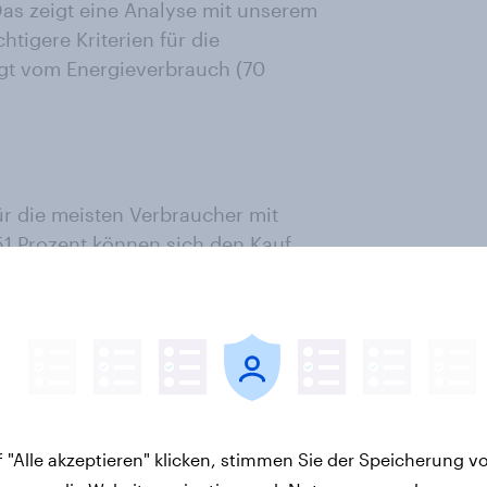
Das zeigt eine Analyse mit unserem
tigere Kriterien für die
olgt vom Energieverbrauch (70
r die meisten Verbraucher mit
51 Prozent können sich den Kauf
ches Marktpotenzial. Siemens
EG 37 Prozent. Trotz der großen
45 Prozent der Befragten auf
 deutsches Phänomen. Auch in
igreich schafft es die Marke in
 "Alle akzeptieren" klicken, stimmen Sie der Speicherung v
 erreicht Bosch Platz 13. Eine neue