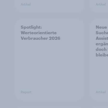
Artikel
Artikel
Spotlight:
Neue 
Werteorientierte
Suche
Verbraucher 2026
Assis
ergän
doch
bleib
Report
Artikel