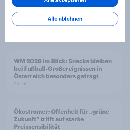
Alle akzeptieren
Flying high: Germany airline
Alle ablehnen
rankings 2026
Report
WM 2026 im Blick: Snacks bleiben
bei Fußball-Großereignissen in
Österreich besonders gefragt
Artikel
Ökostromer: Offenheit für „grüne
Zukunft“ trifft auf starke
Preissensibilität