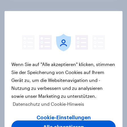
Beste Familien-Marken 2026
Report
GLP-1 und Abnehm-Medikamente:
Wie schnelle Gesundheitslösungen
Wenn Sie auf "Alle akzeptieren" klicken, stimmen
den FMCG-Sektor umgestalten
Sie der Speicherung von Cookies auf Ihrem
Artikel
Gerät zu, um die Websitenavigation und -
Nutzung zu verbessern und zu analysieren
sowie unser Marketing zu unterstützen.
Balea ist YouGovs Biggest Buzz
Datenschutz und Cookie-Hinweis
Mover im Mai 2026
Artikel
Cookie-Einstellungen