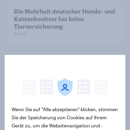
Die Mehrheit deutscher Hunde- und
Katzenbesitzer hat keine
Tierversicherung
Artikel
Pride: Werteorientierte
Verbraucher erwarten von Marken
mehr als Symbolik
Artikel
Wenn Sie auf "Alle akzeptieren" klicken, stimmen
Spotlight: Werteorientierte
Sie der Speicherung von Cookies auf Ihrem
Verbraucher 2026
Gerät zu, um die Websitenavigation und -
Report