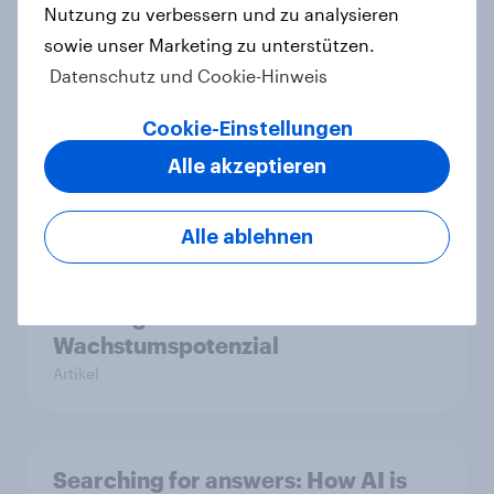
Nutzung zu verbessern und zu analysieren
sowie unser Marketing zu unterstützen.
Datenschutz und Cookie-Hinweis
[DE On-Demand Webinar] Wenn KI
die Suche übernimmt
Cookie-Einstellungen
Artikel
Alle akzeptieren
Alle ablehnen
Das Geschäft mit dem Schlaf: Frei
verkäufliches Melatonin dominiert,
doch digitale Produkte bieten
Wachstumspotenzial
Artikel
Searching for answers: How AI is