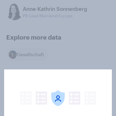
Anne-Kathrin Sonnenberg
PR Lead Mainland Europe
Explore more data
Gesellschaft
Verwandte Themen
Media comms and channel strategy
PR and crisis management
Surveys: Serviced