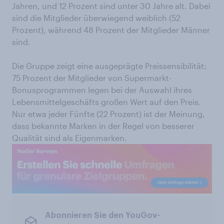
Jahren, und 12 Prozent sind unter 30 Jahre alt. Dabei
sind die Mitglieder überwiegend weiblich (52
Prozent), während 48 Prozent der Mitglieder Männer
sind.
Die Gruppe zeigt eine ausgeprägte Preissensibilität:
75 Prozent der Mitglieder von Supermarkt-
Bonusprogrammen legen bei der Auswahl ihres
Lebensmittelgeschäfts großen Wert auf den Preis.
Nur etwa jeder Fünfte (22 Prozent) ist der Meinung,
dass bekannte Marken in der Regel von besserer
Qualität sind als Eigenmarken.
Abonnieren Sie den YouGov-