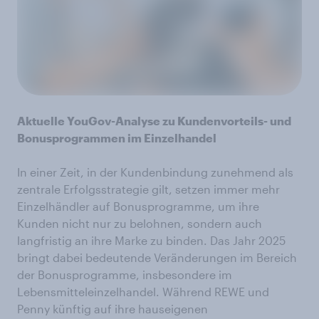
Aktuelle YouGov-Analyse zu Kundenvorteils- und
Bonusprogrammen im Einzelhandel
In einer Zeit, in der Kundenbindung zunehmend als
zentrale Erfolgsstrategie gilt, setzen immer mehr
Einzelhändler auf Bonusprogramme, um ihre
Kunden nicht nur zu belohnen, sondern auch
langfristig an ihre Marke zu binden. Das Jahr 2025
bringt dabei bedeutende Veränderungen im Bereich
der Bonusprogramme, insbesondere im
Lebensmitteleinzelhandel. Während REWE und
Penny künftig auf ihre hauseigenen