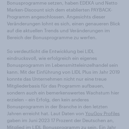
Bonusprogramme setzen, haben EDEKA und Netto
Marken-Discount sich dem etablierten PAYBACK-
Programm angeschlossen. Angesichts dieser
Veränderungen lohnt es sich, einen genaueren Blick
auf die aktuellen Trends und Veränderungen im
Bereich der Bonusprogramme zu werfen.
So verdeutlicht die Entwicklung bei LIDL
eindrucksvoll, wie erfolgreich ein eigenes
Bonusprogramm im Lebensmitteleinzelhandel sein
kann. Mit der Einführung von LIDL Plus im Jahr 2019
konnte das Unternehmen nicht nur eine treue
Mitgliederbasis für das Programm aufbauen,
sondern auch ein bemerkenswertes Wachstum hier
erzielen – ein Erfolg, den kein anderes
Bonusprogramm in der Branche in den letzten
Jahren erreicht hat. Laut Daten von
YouGov Profiles
gaben im Juni 2023 17 Prozent der Deutschen an,
Mitglied im LIDL Bonusprogramm zu sein. Ein Jahr