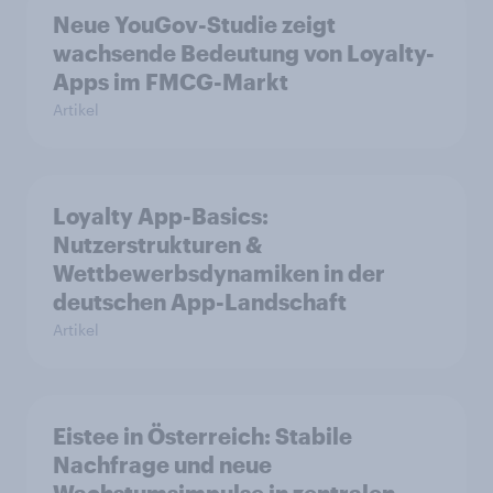
Neue YouGov-Studie zeigt
wachsende Bedeutung von Loyalty-
Apps im FMCG-Markt
Artikel
Loyalty App-Basics:
Nutzerstrukturen &
Wettbewerbsdynamiken in der
deutschen App-Landschaft
Artikel
Eistee in Österreich: Stabile
Nachfrage und neue