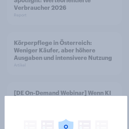
Spotlight: Werteorientierte
Verbraucher 2026
Report
Körperpflege in Österreich:
Weniger Käufer, aber höhere
Ausgaben und intensivere Nutzung
Artikel
[DE On-Demand Webinar] Wenn KI
die Suche übernimmt
Artikel