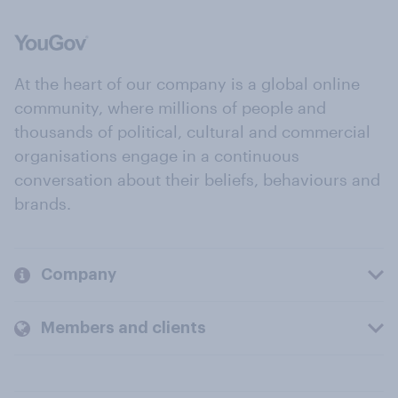
At the heart of our company is a global online
community, where millions of people and
thousands of political, cultural and commercial
organisations engage in a continuous
conversation about their beliefs, behaviours and
brands.
Company
Members and clients