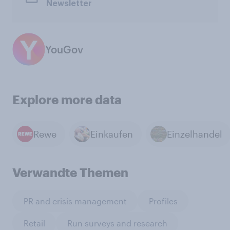
Newsletter
YouGov
Explore more data
Rewe
Einkaufen
Einzelhandel
Verwandte Themen
PR and crisis management
Profiles
Retail
Run surveys and research