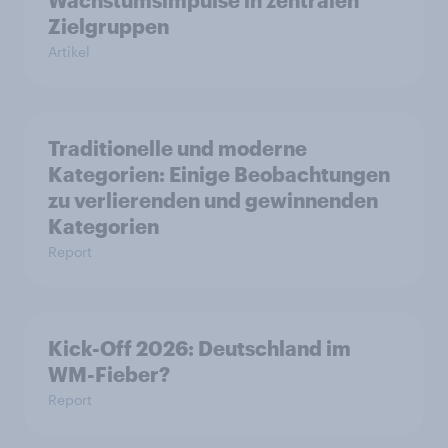
Wachstumsimpulse in zentralen
Zielgruppen
Artikel
Traditionelle und moderne
Kategorien: Einige Beobachtungen
zu verlierenden und gewinnenden
Kategorien
Report
Kick-Off 2026: Deutschland im
WM-Fieber?
Report