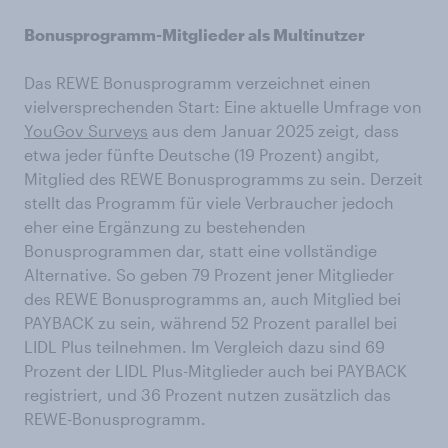
Bonusprogramm-Mitglieder als Multinutzer
Das REWE Bonusprogramm verzeichnet einen
vielversprechenden Start: Eine aktuelle Umfrage von
YouGov Surveys
aus dem Januar 2025 zeigt, dass
etwa jeder fünfte Deutsche (19 Prozent) angibt,
Mitglied des REWE Bonusprogramms zu sein. Derzeit
stellt das Programm für viele Verbraucher jedoch
eher eine Ergänzung zu bestehenden
Bonusprogrammen dar, statt eine vollständige
Alternative. So geben 79 Prozent jener Mitglieder
des REWE Bonusprogramms an, auch Mitglied bei
PAYBACK zu sein, während 52 Prozent parallel bei
LIDL Plus teilnehmen. Im Vergleich dazu sind 69
Prozent der LIDL Plus-Mitglieder auch bei PAYBACK
registriert, und 36 Prozent nutzen zusätzlich das
REWE-Bonusprogramm.