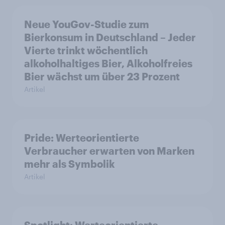
Neue YouGov-Studie zum
Bierkonsum in Deutschland – Jeder
Vierte trinkt wöchentlich
alkoholhaltiges Bier, Alkoholfreies
Bier wächst um über 23 Prozent
Artikel
Pride: Werteorientierte
Verbraucher erwarten von Marken
mehr als Symbolik
Artikel