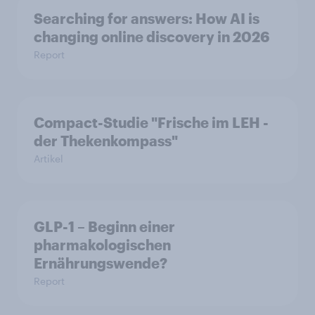
Searching for answers: How AI is
changing online discovery in 2026
Report
Compact-Studie "Frische im LEH -
der Thekenkompass"
Artikel
GLP-1 – Beginn einer
pharmakologischen
Ernährungswende?
Report