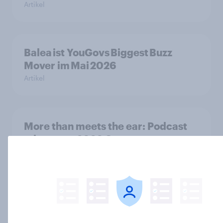
Artikel
Balea ist YouGovs Biggest Buzz
Mover im Mai 2026
Artikel
More than meets the ear: Podcast
ads report 2026 Germany
Report
Flying high: Germany airline
rankings 2026