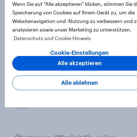
Report
Wenn Sie auf "Alle akzeptieren" klicken, stimmen Sie d
Speicherung von Cookies auf Ihrem Gerät zu, um die
Websitenavigation und -Nutzung zu verbessern und z
analysieren sowie unser Marketing zu unterstützen.
YouGov-Studie zeigt: 4 von 10
Datenschutz und Cookie-Hinweis
Deutschen macht personalisierte
Werbung Angst
Cookie-Einstellungen
Artikel
Alle akzeptieren
Alle ablehnen
Zu gute Werbung? Wie Deutsche im
Jahr 2026 personalisierte Werbung
wahrnehmen
Report