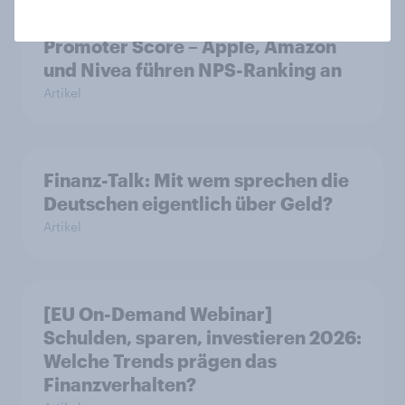
zeigt Impact von Werbung auf Net
Promoter Score – Apple, Amazon
und Nivea führen NPS-Ranking an
Artikel
Finanz-Talk: Mit wem sprechen die
Deutschen eigentlich über Geld?
Artikel
[EU On-Demand Webinar]
Schulden, sparen, investieren 2026:
Welche Trends prägen das
Finanzverhalten?