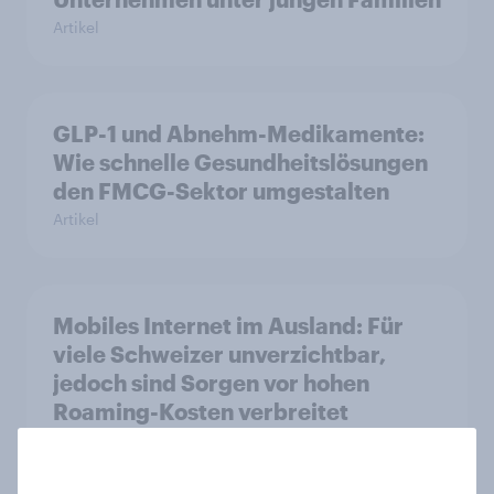
Artikel
GLP-1 und Abnehm-Medikamente:
Wie schnelle Gesundheitslösungen
den FMCG-Sektor umgestalten
Artikel
Mobiles Internet im Ausland: Für
viele Schweizer unverzichtbar,
jedoch sind Sorgen vor hohen
Roaming-Kosten verbreitet
Artikel