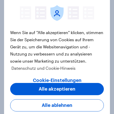
Stabilität oder
Standortattraktivität für den
Schweizer Finanzplatz? Wo die
Bevölkerung in der Debatte um die
Wenn Sie auf "Alle akzeptieren" klicken, stimmen
Regulierung von Grossbanken steht
Sie der Speicherung von Cookies auf Ihrem
Artikel
Gerät zu, um die Websitenavigation und -
Nutzung zu verbessern und zu analysieren
sowie unser Marketing zu unterstützen.
Datenschutz und Cookie-Hinweis
YouGov-Studie: Pride-Engagement
von Marken – Sichtbarkeit allein
Cookie-Einstellungen
reicht nicht aus
Alle akzeptieren
Artikel
Alle ablehnen
Weltneuheit: Erste skalierte Studie