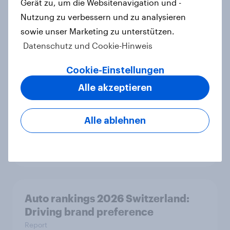
Gerät zu, um die Websitenavigation und -
Vom Schalter zur App: Bankfiliale
Nutzung zu verbessern und zu analysieren
verliert massiv an Bedeutung –
sowie unser Marketing zu unterstützen.
Jeder zweite Deutsche nutzt häufig
Mobile Banking
Datenschutz und Cookie-Hinweis
Artikel
Cookie-Einstellungen
Alle akzeptieren
Alkoholkonsum im Wandel​ -
Zwischen Tradition und neuen
Alle ablehnen
Erwartungen
Report
Auto rankings 2026 Switzerland:
Driving brand preference
Report