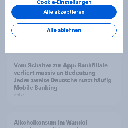
Cookie-Einstellungen
Alle akzeptieren
Debt, Savings & Investment Report
2026 – Deutschland
Alle ablehnen
Report
Vom Schalter zur App: Bankfiliale
verliert massiv an Bedeutung –
Jeder zweite Deutsche nutzt häufig
Mobile Banking
Artikel
Alkoholkonsum im Wandel​ -