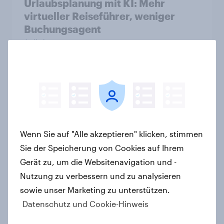
Urlaubsplanung mit KI: Mehr
virtueller Reiseführer, weniger
Buchungsagent
Artikel
Natururlaub mit Anspruch: So viel
Komfort erwarten deutsche
Campingurlauber
Artikel
Wenn Sie auf "Alle akzeptieren" klicken, stimmen
Sie der Speicherung von Cookies auf Ihrem
Gerät zu, um die Websitenavigation und -
Zu gute Werbung? Wie Deutsche im
Nutzung zu verbessern und zu analysieren
Jahr 2026 personalisierte Werbung
sowie unser Marketing zu unterstützen.
wahrnehmen
Datenschutz und Cookie-Hinweis
Report