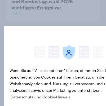
und Bundestagswahl 2025
wichtigste Ereignisse
Artikel
Wie steht die Schweizer
Bevölkerung zur Einigung im
Zollstreit mit den USA?
Artikel
Wenn Sie auf "Alle akzeptieren" klicken, stimmen Sie d
Speicherung von Cookies auf Ihrem Gerät zu, um die
YouGov Sonntagsfrage: Union vor
AfD +++ Wohlstandsversprechen
Websitenavigation und -Nutzung zu verbessern und z
funktioniert für junge Menschen
analysieren sowie unser Marketing zu unterstützen.
nicht mehr
Datenschutz und Cookie-Hinweis
Artikel