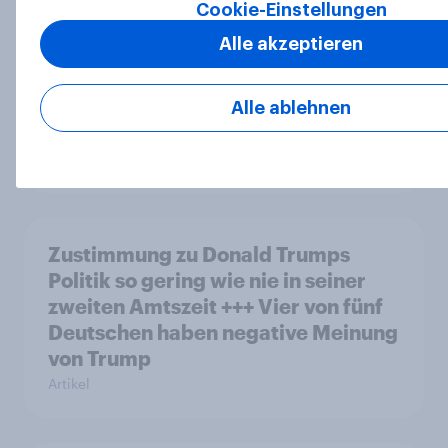
Cookie-Einstellungen
Alle akzeptieren
YouGov Eurotrack: Immer weniger
Bürgerinnen und Bürger machen
Alle ablehnen
sich Sorgen um Klimawandel
Artikel
Zustimmung zu Donald Trumps
Politik so gering wie nie in seiner
zweiten Amtszeit +++ Vier von fünf
Deutschen haben negative Meinung
von Trump
Artikel