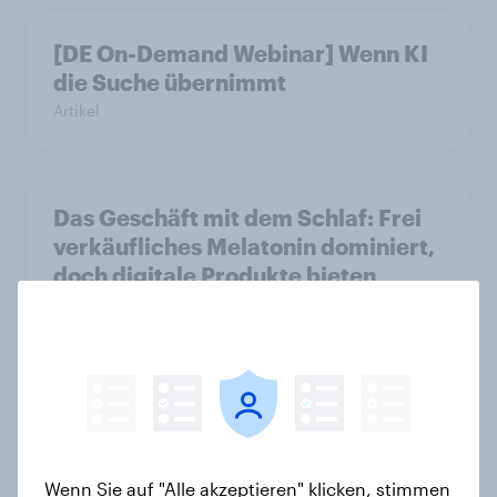
[DE On-Demand Webinar] Wenn KI
die Suche übernimmt
Artikel
Das Geschäft mit dem Schlaf: Frei
verkäufliches Melatonin dominiert,
doch digitale Produkte bieten
Wachstumspotenzial
Artikel
Neue Studie zur Web-Suche in
Deutschland: KI-Assistenten sind
Wenn Sie auf "Alle akzeptieren" klicken, stimmen