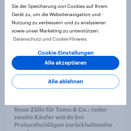
wichtiger ergänzender Suchkanal,
Sie der Speicherung von Cookies auf Ihrem
doch Suchmaschinen bleiben
Gerät zu, um die Websitenavigation und -
führend
Nutzung zu verbessern und zu analysieren
Artikel
sowie unser Marketing zu unterstützen.
Datenschutz und Cookie-Hinweis
Der Brotmarkt schrumpft -
Cookie-Einstellungen
Klassische Bäckereien werden
Alle akzeptieren
bevorzugt, gekauft wird dennoch
häufiger bei SB-Backstationen
Artikel
Alle ablehnen
Neue Zölle für Temu & Co.: Jeder
zweite Käufer würde bei
Preisaufschlägen zurückhaltender